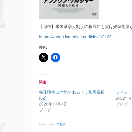
【追伸】米国選挙人制度の根底にも実は奴隷制度
https://wedge.ismedia.jp/articles/-/21201
共有:
関連
発達障害は才能である！：飛耳長目
フィン
(62)
2022年
2020年10月4日
ブログ
ブログ
Filed under:
ブログ