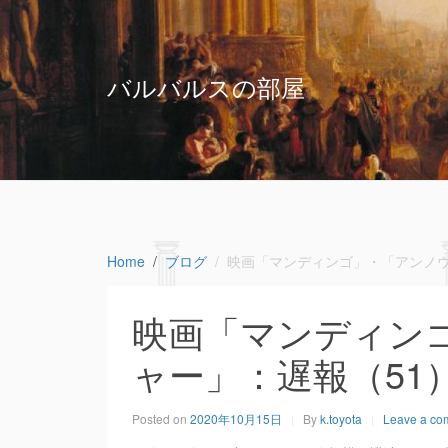
バルバルスの部屋
Home
ブログ
映画「マンディンゴ」・「アンノウ
映画「マンディン
ャー」：遅報（51
Posted on
2020年10月15日
By
k.toyota
Leave a co