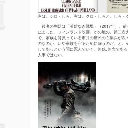
左は、シロ・しろ、右は、クロ・しろと、しろ・
後者の副題は「英雄なき戦場」（2017年）。
止まった。フィンランド映画。かの地の、第二次
で、家族を背負っている市井の庶民の召集兵が次
のなのか、いや家族を守るために闘うのだ、と。
してあっという間に死んでいく。無残､無念であ
人事ではない。