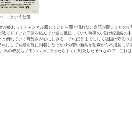
クロ、という仕儀
前者が終わってチャンネル回していたら聞き慣れない言語が聞こえたので
大戦でドイツと同盟を結んでソ連に抵抗していた時期の､負け戦連続の中
々と倒れていく苛酷さが心にしみる。それほどまでにして祖国は守るべ
それにしても最前線に到着したばかりの若い新兵が塹壕から不用意に頭
る。私の叔父もノモンハンに行ったらすぐに戦死したそうなので、これは