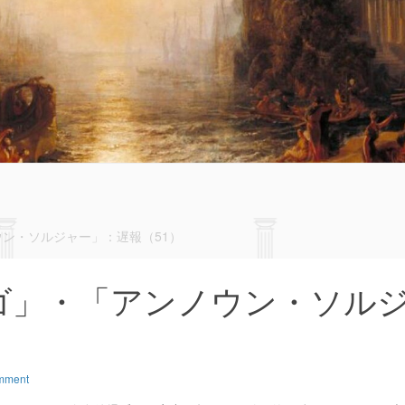
ン・ソルジャー」：遅報（51）
ゴ」・「アンノウン・ソル
）
mment