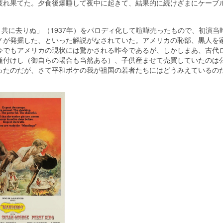
れ果てた。夕食後爆睡して夜中に起きて、結果的に続けざまにケーブ
と共に去りぬ」（1937年）をパロディ化して喧嘩売ったもので、初演当
ノが発掘した、といった解説がなされていた。アメリカの恥部、黒人を
今でもアメリカの現状には驚かされる昨今であるが、しかしまあ、古代
種付けし（御自らの場合も当然ある）、子供産ませて売買していたのは
ったのだが、さて平和ボケの我が祖国の若者たちにはどうみえているの