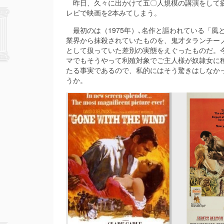
昨日、久々に出かけて五〇人規模の講演をして疲
レビで映画を2本みてしまう。
最初のは（1975年）､名作と謳われている「風
業界から抹殺されていたものを、鬼才タランチー
として扱っていた差別の実態をえぐったものだ。
マでもそうやって利殖対象でご主人様が奴隷女に
たる事実であるので、私的にはそう驚きはしなか
うか。