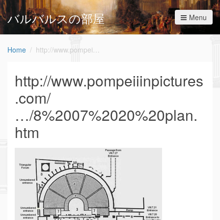
バルバルスの部屋
Menu
Home
http://www.pompeiiinpictures.com/.../8%2007%2020%20plan.htm
http://www.pompeiiinpictures
.com/
…/8%2007%2020%20plan.
htm