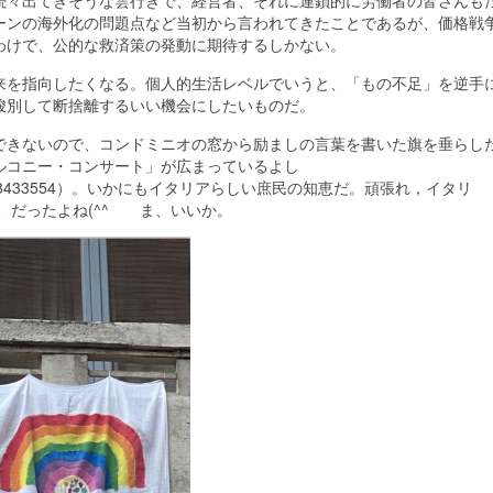
々出てきそうな雲行きで、経営者、それに連鎖的に労働者の皆さんも
ーンの海外化の問題点など当初から言われてきたことであるが、価格戦
わけで、公的な救済策の発動に期待するしかない。
を指向したくなる。個人的生活レベルでいうと、「もの不足」を逆手
峻別して断捨離するいい機会にしたいものだ。
きないので、コンドミニオの窓から励ましの言葉を書いた旗を垂らし
ルコニー・コンサート」が広まっているよし
?v=229674858433554）。いかにもイタリアらしい庶民の知恵だ。頑張れ，イタリ
･、だったよね(^^ゞ ま、いいか。