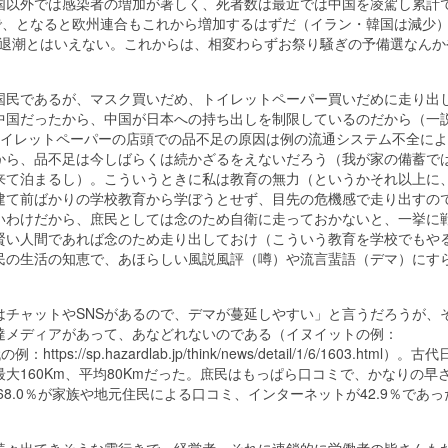
国以外では感染者の増加が著しく、死者数は最近では中国を凌駕し累計
で、となると欧州連合もこれから増加するはずだ（イラン・韓国は減少
だ退潮とはいえない。これからは、相変わらずお祭り騒ぎの予備選なんか
民であるが、マスク買いだめ、トイレットペーパー買いだめに走り出
中国だったから、中国が日本への持ち出しを制限しているのだから（一
トイレットペーパーの店頭での品不足の原因は例の流通システム不全に
から、品不足は今しばらくは続かざるをえないだろう（我が家の備蓄で
来て泊まるし）。こういうときに私は教育の無力（というかそれ以上に
建て前ばかりの学校教育から学ぼうとせず、目先の危機感で走り出すの
いわけだから、庶民としては念のため自衛に走っておかないと、一挙に
賢い人間であれば念のため走り出しておけ（こういう教育を学校でもや
民の生活の知恵で、あほらしい風説風評（噂）や流言蜚語（デマ）にす
チャットやSNSがあるので、デマが蔓延しやすい」と言うだろうが、
達メディアがあって、あなどれないのである（イヌイットの例：
の例：https://sp.hazardlab.jp/think/news/detail/1/6/1603.html）。古
大160Km、平均80Kmだった。庶民はもっぱら口コミで、かなりの早
68.0％が家族や地元住民による口コミ、インターネットが42.9％であっ