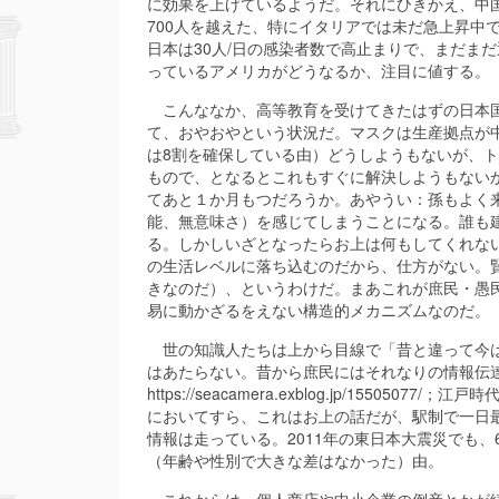
に効果を上げているようだ。それにひきかえ、中
700人を越えた、特にイタリアでは未だ急上昇中
日本は30人/日の感染者数で高止まりで、まだま
っているアメリカがどうなるか、注目に値する。
こんななか、高等教育を受けてきたはずの日本国
て、おやおやという状況だ。マスクは生産拠点が
は8割を確保している由）どうしようもないが、
もので、となるとこれもすぐに解決しようもない
てあと１か月もつだろうか。あやうい：孫もよく
能、無意味さ）を感じてしまうことになる。誰も
る。しかしいざとなったらお上は何もしてくれな
の生活レベルに落ち込むのだから、仕方がない。
きなのだ）、というわけだ。まあこれが庶民・愚
易に動かざるをえない構造的メカニズムなのだ。
世の知識人たちは上から目線で「昔と違って今は
はあたらない。昔から庶民にはそれなりの情報伝
https://seacamera.exblog.jp/15505077/；江戸時代
においてすら、これはお上の話だが、駅制で一日最
情報は走っている。2011年の東日本大震災でも、
（年齢や性別で大きな差はなかった）由。