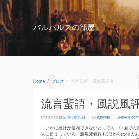
バルバルスの部屋
Home
ブログ
流言蜚語・風説風評考
流言蜚語・風説風
Posted on
2020年3月10日
By
k.toyota
Leave a com
いかに統計が信頼できないとしても、中国での新規感染
人に留まっている。新規死者数も3/3からは40人未