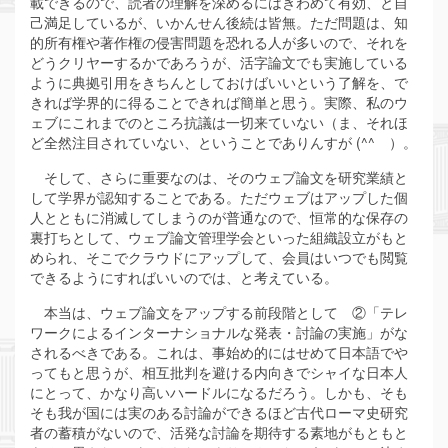
載できるので、読者の理解を深めるにはきわめて有効、と自
己満足しているが、いかんせん後続は皆無。ただ問題は、知
的所有権や著作権の侵害問題を恐れる人が多いので、それを
どうクリヤーするかであろうが、活字論文でも実施している
ように典拠引用をきちんとしておけばいいという了解を、で
きれば学界的に得ることできれば簡単と思う。実際、私のウ
ェブにこれまでのところ抗議は一切来ていない（ま、それほ
ど全然注目されていない、ということでありんすが (^^ゞ）。
そして、さらに重要なのは、そのウェブ論文を研究業績と
して学界が認知することである。ただウェブはアップした個
人とともに消滅してしまうのが普通なので、恒常的な保存の
裏打ちとして、ウェブ論文管理学会といった組織設立がもと
められ、そこでクラウドにアップして、会員はいつでも閲覧
できるようにすればいいのでは、と考えている。
本当は、ウェブ論文をアップする前段階として ②「テレ
ワークによるインターナショナルな発表・討論の実施」がな
されるべきである。これは、事始め的にはせめて日本語でや
ってもと思うが、相互批判を避ける内向きでシャイな日本人
にとって、かなり高いハードルになるだろう。しかも、そも
そも我が国には実のある討論ができるほど古代ローマ史研究
者の蓄積がないので、活発な討論を期待する素地がもともと