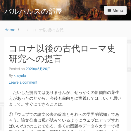
バルバルスの部屋
Menu
Home
コロナ以後の古代ローマ史研究への提言
コロナ以後の古代ローマ史
研究への提言
Posted on
2020年5月26日
By
k.toyota
Leave a comment
たいした提言ではありませんが、せっかくの新傾向の芽生
えがあったのだから、今後も前向きに実践してほしい､と思い
まして。すぐにできることは、
①「ウェブでの論文公表の促進とそれへの学界的認知」であ
ろう。論文公表は私が試みているようにウェブにアップすれ
ばいいだけのことである。多くの図版やデータをカラーで掲