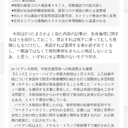
コロナ集団感染

▼韓国の新規コロナ感染者４９７人、宗教施設での拡大続く

▼韓国が社会的距離規制延長、新型コロナ感染の新たな波警戒

▼ポルトガル議会が安楽死容認法案可決、カトリック教会が強く反発

▼古代エジプトの遺物約５０００点が米博物館から返還される
今回は2つたまさかよく似た内容の記事が。生命倫理に関す
るほうを紹介しておこう。禁止すれば地下に潜ってむしろ危
険になるだけだし、承認すれば濫用する者が必ず出てくる
し。一般論ではなくて個別事例をきちんと検証しないとな
あ、と思う。いずれにせよ際限のないモグラ叩き。
◎バイデン大統領、中絶支援団体への助成禁止を撤廃

【ＣＪＣ】ジョー・バイデン米新大統領は１月２８日、人工妊娠中
絶について米国外で助言や医療機関の紹介を行う国際的な非営利団
体（ＮＰＯ）に米政府が資金援助することを禁じた「メキシコシテ
ィー政策」を撤回する文書に署名した。中絶は米国の世論を二分す
る問題で、大統領就任からわずか数日で政治的な反発が広がる恐れ
もある、とＡＦＰ通信が報じている。

　バイデン大統領が署名したのは、毎年恒例の妊娠中絶反対デモ
「マーチフォーライフ」が行われる前日。文書には「米国と世界の
女性と少女の性と生殖に関する健康と権利を支援するのが、わが政
権の政策だ」と記されている。

　バイデン氏はまた、ドナルド・トランプ前政権下で施行された女