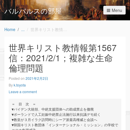
バルバルスの部屋
Menu
Home
世界キリスト教情報第1567信：2021/2/1；複雑な生命倫理問題
世界キリスト教情報第1567
信：2021/2/1；複雑な生命
倫理問題
Posted on
2021年2月2日
By
k.toyota
Leave a comment
＝　目　次　＝

▼バイデン大統領、中絶支援団体への助成禁止を撤廃

▼ポーランドで人工妊娠中絶禁止法施行以来抗議デモ続く

▼教皇が３月イラク訪問時にシーア派最高権威と会談へ

▼韓国キリスト教団体「インターナショナル・ミッション」の学校で