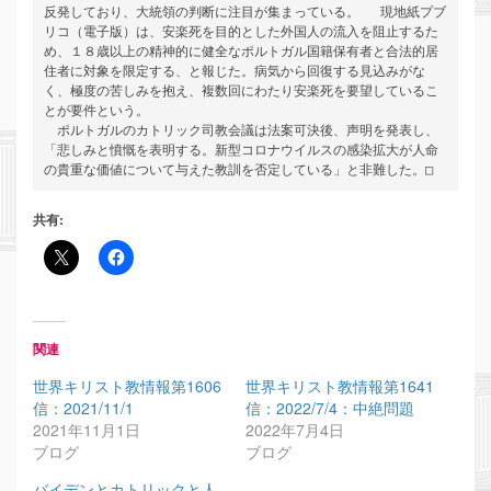
反発しており、大統領の判断に注目が集まっている。 　現地紙プブ
リコ（電子版）は、安楽死を目的とした外国人の流入を阻止するた
め、１８歳以上の精神的に健全なポルトガル国籍保有者と合法的居
住者に対象を限定する、と報じた。病気から回復する見込みがな
く、極度の苦しみを抱え、複数回にわたり安楽死を要望しているこ
とが要件という。 

　ポルトガルのカトリック司教会議は法案可決後、声明を発表し、
「悲しみと憤慨を表明する。新型コロナウイルスの感染拡大が人命
の貴重な価値について与えた教訓を否定している」と非難した。□
共有:
関連
世界キリスト教情報第1606
世界キリスト教情報第1641
信：2021/11/1
信：2022/7/4：中絶問題
2021年11月1日
2022年7月4日
ブログ
ブログ
バイデンとカトリックと人