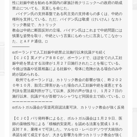
性に妊娠中絶を勧める米国内の家族計画クリニックへの政府の助成
禁止についても、見直しを命じた。

　バイデン氏の支持基盤である民主党の支持者らの多くは、中絶の
権利を支持している。ただ、バイデン氏は敬虔（けいけん）なカト
リック教徒で、カトリック

教会は中絶に断固反対の立場。バイデン氏はこれまで中絶問題には
慎重な姿勢を取り、中絶という言葉にもめったに言及してこなかっ
た、とＡＦＰ通信。□

────────

◎ポーランドで人工妊娠中絶禁止法施行以来抗議デモ続く

【ＣＪＣ】英メディアＢＢＣが、ポーランドで、ほぼ全ての人工妊
娠中絶を禁止する法律が１月２７日施行されたことを報じている。
今後は強姦や近親相姦による妊娠や、母体に危険がある場合のみ中
絶が認められる。

　欧州でもポーランドは、カトリック教会の影響が強く、昨２０２
０年１０月、胎児に障害があった場合の人工妊娠中絶を違憲とする
判決を憲法裁判所が下して以来、反対の声が強まり、１月２７日の
施行以来、抗議デモが首都ワルシャワなど同国全土で続いている。□

ーーーーーーーーーーー

◎ポルトガル議会が安楽死容認法案可決、カトリック教会が強く反発 
【ＣＪＣ】パリ発時事によると、ポルトガル議会は１月２９日、医
師の薬物投与による「積極的安楽死」を認める法案を賛成１３６、
反対７８、棄権４で可決した。マルセロ・レベロデソウザ大統領の
承認を経て成立するが、大きな影響力を持つカトリック教会が強く