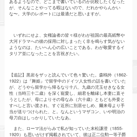
あるようなので、どこまで書いているのか比較したくなった
が、そんなことやってる暇はないので、だれかやらんかい
な〜。大学のレポートには最適だと思いますが。
いずれにせよ、女権論者の皆々様がわが祖国の最高紙幣や
大河ドラマへの彼の採用に対しまったく非を鳴らす気がない
ようなのは、たいへん心の広いことである。わが敬愛するイ
タリア並になったことを言祝ぎたい。
【追記】黒岩をザッと読んでいて色々驚いた。森鴎外（1862-
1922）は『舞姫』で留学中のドイツ人女性の話を書いていた
が、どうやら留学から帰るなり十八、九歳の児玉せきなる女
性（当時三十二歳）を深く寵愛し、細君を離縁し本妻に直そ
うとしたが、母によりその母なみ（六十歳）ともども外妾と
すべしと言い渡され、すぐ近所に別居せしめ、爾来母より手
当が送りつけられた、と。なんというマザコン、いや明治の
母刀自はしっかりしていたなあ。
また、ローマ法がらみで私が知っていた末松謙澄（1855-
1920）も思いがけず掲載されていて、彼は正二位勲一等子爵