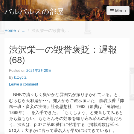
バルバルスの部屋
Menu
Home
渋沢栄一の毀誉褒貶：遅報(68)
渋沢栄一の毀誉褒貶：遅報
(68)
Posted on
2021年2月20日
By
k.toyota
Leave a comment
NHKで清々しく爽やかな雰囲気が振りまかれている。と、
むらむら天邪鬼が･･･。知人からご教示頂いた、黒岩涙香『弊
風一班・畜妾の実例』社会思想社、1992（原典は「萬朝報」
1898年）、を入手できた。「ちくしょう」と発音してみると
身も蓋もない。もちろんその効果を織り込み済みの表題だろ
う。渋沢は、p.37に第90番目に登場する（掲載総数は延べ
510人：大まかに言って著名人が早めに出てきている）。