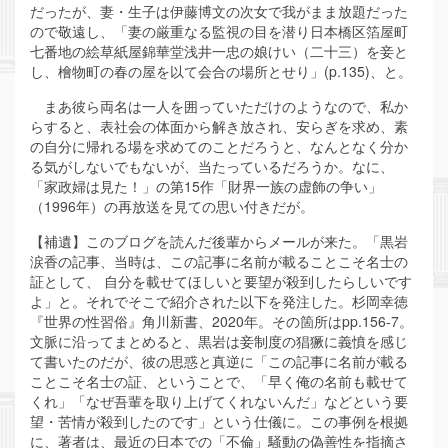
だったが、妻・生子は伊藤博文の次女で我がまま放題だった
ので敬遠し、「妻の厳重なる監視の目を潜り日本橋区箔屋町
七番地の絵草紙屋錦華堂浅井一忠の娘けい（二十三）を妾と
し、檜物町の春の屋を以て会合の場所とせり」(p.135)、と。
まあ彼ら両名は一人を囲っていただけのようなので、私か
らすると、表社会の体面から解き放され、安らぎを求め、素
の自分に帰れる場を求めてのことだろうと、なんとなく分か
る気がしないでもないが、当たっているだろうか。なに、
「家政婦は見た！」の第15作「財界一族の虚飾の争い」
（1996年）の再放送を見ての思い付きだが。
【補遺】このブログを読んだ後輩からメールが来た。「黒岩
涙香の記事、当時は、この記事に名前が載ることこそ名士の
証として、 自分を載せてほしいと要望が殺到したらしいです
よ」と。それでそこで紹介された以下を発注した。杉岡幸徳
『世界の性習俗』角川新書、2020年。その箇所はpp.156-7。
文脈に沿ってまとめると、黒岩は妾制度の猖獗に義憤を感じ
て書いたのだが、彼の思惑と真逆に「この記事に名前が載る
ことこそ名士の証、ということで、「早く俺の名前も載せて
くれ」「なぜ吾輩を取り上げてくれないんだ」などという要
望・苦情が殺到したのです」という仕儀に。この事例を根拠
に、著者は、最近の日本での「不倫」騒動の偽善性を指摘さ