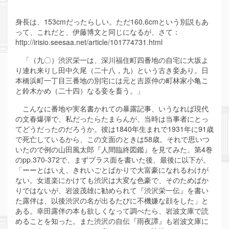
身長は、153cmだったらしい。ただ160.6cmという別説もあ
って、これだと、伊藤博文と同じになるが、さて：
http://irisio.seesaa.net/article/101774731.html
「（九〇）渋沢栄一は、深川福住町四番地の自宅に大坂よ
り連れ来りし田中久尾（二十八，九）という古き妾あり。日
本橋浜町一丁目三番地の別宅には元と吉原仲の町林家小亀こ
と鈴木かめ（二十四）なる妾を畜う。」
こんなに番地や実名書かれての暴露記事、いうなれば現代
の文春爆弾で、私だったらたまらんが、当時は当事者にとっ
てどうだったのだろうか。彼は1840年生まれで1931年に91歳
で死亡しているから、この文面のときは58歳。それで思いつ
いたので例の山田風太郎『人間臨終図鑑』を見てみた。第4巻
のpp.370-372で、まずプラス面を書いた後、最後に以下が。
「ーーとはいえ、きれいごとばかりで大富豪になれるわけが
ない。女道楽にかけても渋沢は大変な色豪で、そのためばか
りではないが、岩波茂雄に勧められて『渋沢栄一伝』を書い
た露伴は、以後渋沢の名が出るたびに不機嫌な顔をした」と
ある。幸田露伴の本も欲しくなって調べたら、岩波文庫で読
めることを知った。また渋沢の自伝『雨夜譚』も岩波文庫に