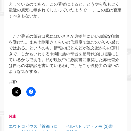
えしているのである。この著者によると、どうやら私もごく
最近の風潮に毒されてしまっていたようで･･･、この点は否定
すべきもないか。
ただ著者の筆致は私にはいささか典拠的にいい加減な印象
を受けた。まあ七割引きくらいの信頼度で読むのがいい感じ
ではある。というのも、情報のほとんどが他文獻からの孫引
きで、しかもいわゆる未開民族の奇習を超時代的に根拠にし
ているからである。私が現役中に必読書に推奨した赤松啓介
は自らの体験談を書いているわけで、そこが説得力の違いの
ような気がする。
共有:
関連
エウトロピウス『首都（ロ
ペルペトゥア・メモ:(3)書