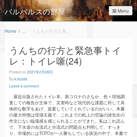
バルバルスの部屋
Menu
Home
うんちの行方と緊急事トイレ：トイレ噺(24)
うんちの行方と緊急事トイ
レ：トイレ噺(24)
Posted on
2021年2月28日
By
k.toyota
Leave a comment
最近出版されたトイレ本。新コロナのさなか、色々現地調
査しての報告が主体で、災害時など現代的な課題に対して具
体的な数字をあげ、提案していてくれているのがいい。本書
の最大特徴は現場主義で、これまでの机上の空論の諸先生の
作文にない臨場感を感じられることができた。私はこれ読ん
で、下水道の合流式と分流式の問題点も判明して、すっき
り。市場的にはTOTOが一人勝ちしている状況の中で、本書で