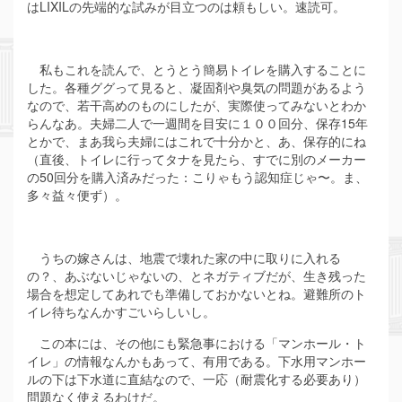
はLIXILの先端的な試みが目立つのは頼もしい。速読可。
私もこれを読んで、とうとう簡易トイレを購入することに
した。各種ググって見ると、凝固剤や臭気の問題があるよう
なので、若干高めのものにしたが、実際使ってみないとわか
らんなあ。夫婦二人で一週間を目安に１００回分、保存15年
とかで、まあ我ら夫婦にはこれで十分かと、あ、保存的にね
（直後、トイレに行ってタナを見たら、すでに別のメーカー
の50回分を購入済みだった：こりゃもう認知症じゃ〜。ま、
多々益々便ず）。
うちの嫁さんは、地震で壊れた家の中に取りに入れる
の？、あぶないじゃないの、とネガティブだが、生き残った
場合を想定してあれでも準備しておかないとね。避難所のト
イレ待ちなんかすごいらしいし。
この本には、その他にも緊急事における「マンホール・ト
イレ」の情報なんかもあって、有用である。下水用マンホー
ルの下は下水道に直結なので、一応（耐震化する必要あり）
問題なく使えるわけだ。