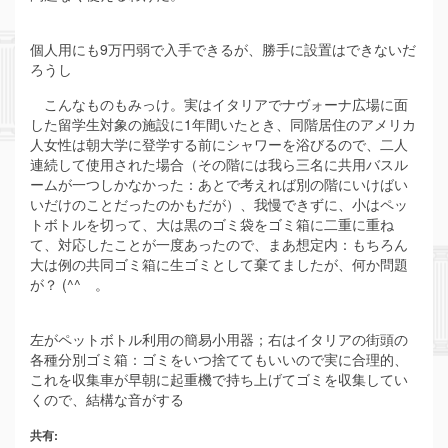
個人用にも9万円弱で入手できるが、勝手に設置はできないだ
ろうし
こんなものもみっけ。実はイタリアでナヴォーナ広場に面
した留学生対象の施設に1年間いたとき、同階居住のアメリカ
人女性は朝大学に登学する前にシャワーを浴びるので、二人
連続して使用された場合（その階には我ら三名に共用バスル
ームが一つしかなかった：あとで考えれば別の階にいけばい
いだけのことだったのかもだが）、我慢できずに、小はペッ
トボトルを切って、大は黒のゴミ袋をゴミ箱に二重に重ね
て、対応したことが一度あったので、まあ想定内：もちろん
大は例の共同ゴミ箱に生ゴミとして棄てましたが、何か問題
が？ (^^ゞ。
左がペットボトル利用の簡易小用器；右はイタリアの街頭の
各種分別ゴミ箱：ゴミをいつ捨ててもいいので実に合理的、
これを収集車が早朝に起重機で持ち上げてゴミを収集してい
くので、結構な音がする
共有: