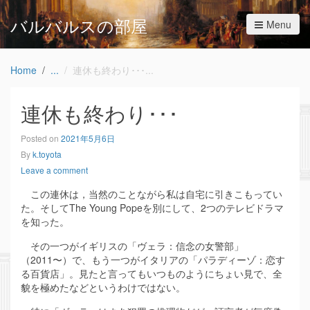
バルバルスの部屋
Menu
Home
連休も終わり･･･
連休も終わり･･･
Posted on
2021年5月6日
By
k.toyota
Leave a comment
この連休は，当然のことながら私は自宅に引きこもってい
た。そしてThe Young Popeを別にして、2つのテレビドラマ
を知った。
その一つがイギリスの「ヴェラ：信念の女警部」
（2011〜）で、もう一つがイタリアの「パラディーゾ：恋す
る百貨店」。見たと言ってもいつものようにちょい見で、全
貌を極めたなどというわけではない。