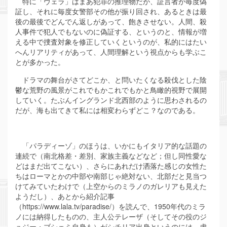
特に「ヴェラ」はまあ犯罪の推理物だが、証言者が毎度偽
証し、それに毎度女警部その他が振り回され、あるときは最
後の最後でどんでん返しがあって、飽きさせない。人間、殺
人事件で犯人でもないのに偽証する、というのと、情報が増
える中で捜査対象を修正していくというのが、私的にはたい
へんリアリティがあって、人間理解という視点からも学ぶこ
とが多かった。
ドラマの舞台がさてどこか、と問いたくなる殺伐とした陰
鬱な荒野の風景がこれでもかこれでもかと鳥瞰的視野で展開
していく。たぶんイングランド北西部のように思わされるの
だが、海も出てきて私には相変わらずどこ？なのである。
「パラディーゾ」のほうは、いかにもイタリア的な話題の
連続で（南北格差・差別、家族主義などなど；但し同性愛な
どはまだ出てこない）、さらにあれだけ洒落た感じの女性た
ちはローマとかの中部や南部じゃ絶対ない、北部だと見当つ
けてみていたわけで（上空からのミラノのガレリアも見えた
ようだし）、あとから紹介記事
（https://www.lala.tv/paradise/）を読んで、1950年代のミラ
ノには納得したものの、主人公テレーザ（そしてその役のジ
ュジー・ブシェミ自身も）がシチリア出身というのには、虚