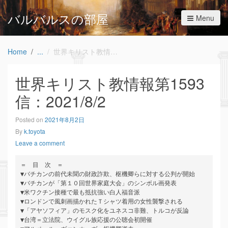
バルバルスの部屋
Menu
Home
世界キリスト教情報第1593信：2021/8/2
世界キリスト教情報第1593
信：2021/8/2
Posted on
2021年8月2日
By
k.toyota
Leave a comment
＝　目　次　＝

▼バチカンの前代未聞の財政詐欺、枢機卿らに対する公判が開始

▼バチカンが「第１０回世界家庭大会」のシンボル画発表

▼米ワクチン接種で最も抵抗強い白人福音派

▼ロンドンで風刺画描かれたＴシャツ着用の女性襲撃される

▼「アヤソフィア」のモスク化をユネスコ非難、トルコが反論

▼台湾＝立法院、ウイグル族応援の公聴会初開催
