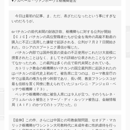
▼アルベール・ヴァンホーヴェ枢機卿逝去
　今日は最初の記事。ま、ただ、表ざたになったという事にすぎな
いのだろうが。

◎バチカンの前代未聞の財政詐欺、枢機卿らに対する公判が開始

【ＣＪＣ】バチカンの高位聖職者たちが公金を海外の高級不動産の
購入に不正に流用した嫌疑で起訴される、公判が７月２７日開始さ
れた。ロシアのスプートニク通信が報じた。

　バチカン内部では国外投資の資金の不正使用がこれだけ大規模に
捜査されたことはなく、ましてその詳細が公表されたことなどかつ
てなかったため、この裁判は多くの点で前代未聞とされている。

　カトリック教会の枢機卿がバチカンの国立裁判所に起訴されたの
はバチカンの近代史上初めて。被告席に立つのは、ローマ教皇庁の
中では最高の権力を持つ幹部であり、長い間、教皇フランシスコが
最も信頼を置く同僚に数えられていたジョバンニ・アンジェロ・ベ
ッチウ枢機卿（７３）。

　ベッチウ枢機卿の他に被告人席には９人が立つ。そのうちレネ・
ブリュルハルト被告とトマーゾ・ディ・ルッツァ被告は、金融情報
局（ＡＩＦ）のかつてのトップだった。□
【追伸】この件、さらには中国との司教叙階問題、セオドア・マカ
リック枢機卿がワシントン大司教時代に未成年者に性的虐待を行っ