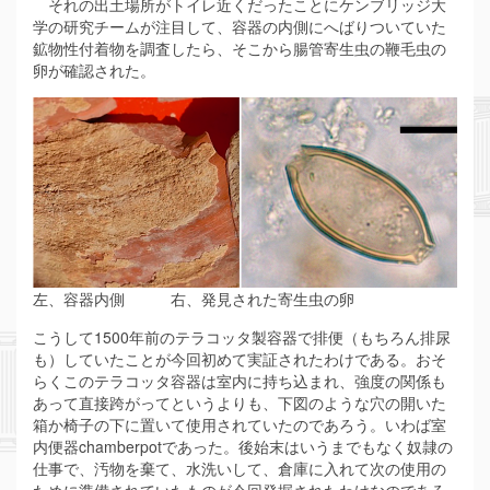
それの出土場所がトイレ近くだったことにケンブリッジ大
学の研究チームが注目して、容器の内側にへばりついていた
鉱物性付着物を調査したら、そこから腸管寄生虫の鞭毛虫の
卵が確認された。
左、容器内側 右、発見された寄生虫の卵
こうして1500年前のテラコッタ製容器で排便（もちろん排尿
も）していたことが今回初めて実証されたわけである。おそ
らくこのテラコッタ容器は室内に持ち込まれ、強度の関係も
あって直接跨がってというよりも、下図のような穴の開いた
箱か椅子の下に置いて使用されていたのであろう。いわば室
内便器chamberpotであった。後始末はいうまでもなく奴隷の
仕事で、汚物を棄て、水洗いして、倉庫に入れて次の使用の