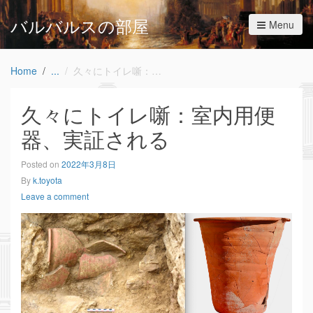
バルバルスの部屋
Menu
Home
久々にトイレ噺：室内用便器、実証される
久々にトイレ噺：室内用便
器、実証される
Posted on
2022年3月8日
By
k.toyota
Leave a comment