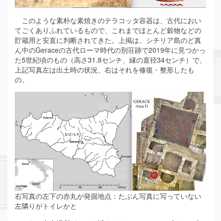
このような素朴な素焼きのテラコッタ容器は、古代におい
てごくありふれているもので、これまでほとんど穀物などの
貯蔵用と安直に判断されてきた。上掲は、シチリア島のど真
ん中のGeraceの古代ローマ時代の別荘跡で2019年に見つかっ
た5世紀頃のもの（高さ31.8センチ、縁の直径34センチ）で、
上記写真左は出土時の状況、右はそれを修復・整形したも
の。
右写真の左下の赤丸が発掘地点：たぶん写真に写っていない
左隣りがトイレかと