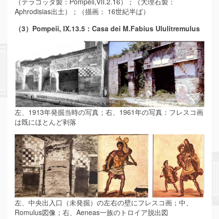
（テラコッタ製：Pompeii,VII.2.16）；（大理石製：
Aphrodisias出土）；（描画： 16世紀半ば）
（3）Pompeii, IX.13.5：Casa dei M.Fabius Ululitremulus
左、1913年発掘当時の写真；右、1961年の写真：フレスコ画
は既にほとんど剥落
左、中央出入口（未発掘）の左右の壁にフレスコ画；中、
Romulus図像；右、Aeneas一族のトロイア脱出図