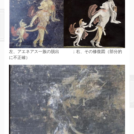
左、アエネアス一族の脱出 ；右、その修復図（部分的
に不正確）