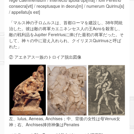
rege Caeninensium / interfecto spolia opi[ma] / Iovi Feretrio
consecra[vit] / receptusque in deoru[m] / numerum Quirinu[s]
/ appellatu[s est]
「マルス神の子ロムルスは、首都ローマを建設し、38年間統
治した。彼は敵の将軍カエニネンセス人の王Acroを殺害し、
敵の戦利品をJupiter Feretriusに捧げた最初の将軍だった。そ
して、神々の中に迎え入れられ、クイリヌスQuirinusと呼ば
れた」
② アエネアス一族のトロイア脱出図像
左、Iulus, Aeneas, Anchises；中、背後の女性は母Venus女
神；右、Anchises捧持神像はPenates