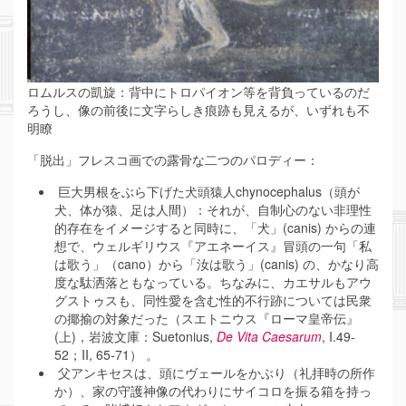
ロムルスの凱旋：背中にトロパイオン等を背負っているのだ
ろうし、像の前後に文字らしき痕跡も見えるが、いずれも不
明瞭
「脱出」フレスコ画での露骨な二つのパロディー：
巨大男根をぶら下げた犬頭猿人chynocephalus（頭が
犬、体が猿、足は人間）：それが、自制心のない非理性
的存在をイメージすると同時に、「犬」(canis) からの連
想で、ウェルギリウス『アエネーイス』冒頭の一句「私
は歌う」（cano）から「汝は歌う」(canis) の、かなり高
度な駄洒落ともなっている。ちなみに、カエサルもアウ
グストゥスも、同性愛を含む性的不行跡については民衆
の揶揄の対象だった（スエトニウス『ローマ皇帝伝』
(上)，岩波文庫：Suetonius,
De Vita Caesarum
, I.49-
52；II, 65-71） 。
父アンキセスは、頭にヴェールをかぶり（礼拝時の所作
か）、家の守護神像の代わりにサイコロを振る箱を持っ