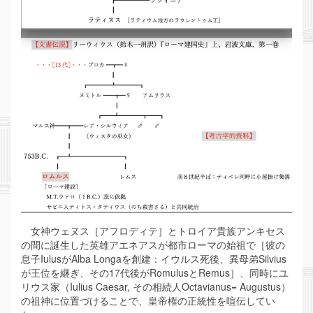
女神ウェヌス［アフロディテ］とトロイア貴族アンキセス
の間に誕生した英雄アエネアスが都市ローマの始祖で［彼の
息子IulusがAlba Longaを創建：イウルス死後、異母弟Silvius
が王位を継ぎ、その17代後がRomulusとRemus］、同時にユ
リウス家（Iulius Caesar, その相続人Octavianus= Augustus）
の祖神に位置づけることで、皇帝権の正統性を喧伝してい