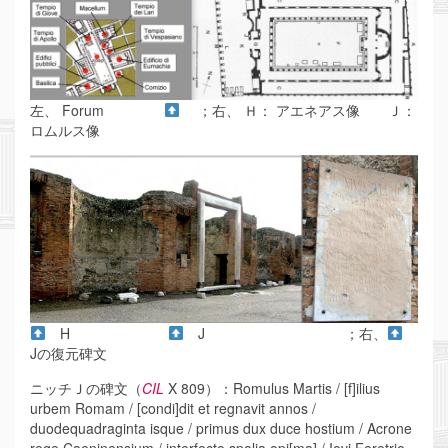
左、 Forum
；右、 Ｈ： アエネアス像 Ｊ：
ロムルス像
H
J ；右、
Jの復元碑文
ニッチＪの碑文（
CIL
X 809）：Romulus Martis / [f]ilius
urbem Romam / [condi]dit et regnavit annos /
duodequadraginta isque / primus dux duce hostium / Acrone