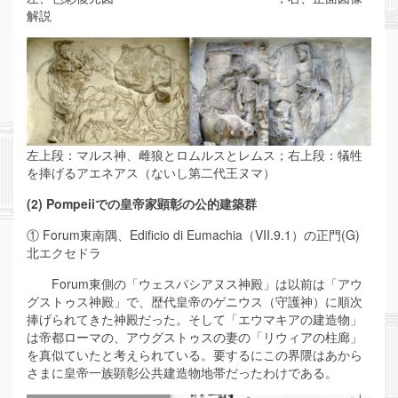
解説
左上段：マルス神、雌狼とロムルスとレムス；右上段：犠牲
を捧げるアエネアス（ないし第二代王ヌマ）
(2) Pompeiiでの皇帝家顕彰の公的建築群
① Forum東南隅、Edificio di Eumachia（VII.9.1）の正門(G)
北エクセドラ
Forum東側の「ウェスパシアヌス神殿」は以前は「アウ
グストゥス神殿」で、歴代皇帝のゲニウス（守護神）に順次
捧げられてきた神殿だった。そして「エウマキアの建造物」
は帝都ローマの、アウグストゥスの妻の「リウィアの柱廊」
を真似ていたと考えられている。要するにこの界隈はあから
さまに皇帝一族顕彰公共建造物地帯だったわけである。