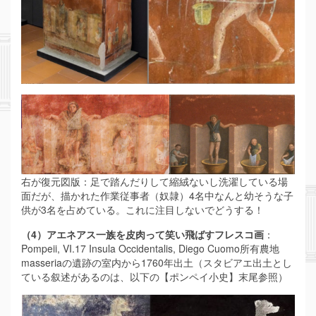
右が復元図版：足で踏んだりして縮絨ないし洗濯している場
面だが、描かれた作業従事者（奴隷）4名中なんと幼そうな子
供が3名を占めている。これに注目しないでどうする！
（4）アエネアス一族を皮肉って笑い飛ばすフレスコ画
：
Pompeii, VI.17 Insula Occidentalis, Diego Cuomo所有農地
masseriaの遺跡の室内から1760年出土（スタビアエ出土とし
ている叙述があるのは、以下の【ポンペイ小史】末尾参照）