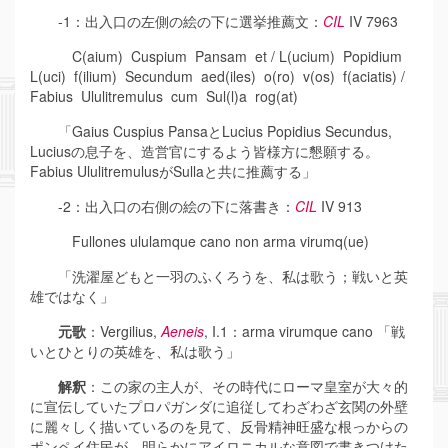
-1：出入口の左側の絵の下に選挙推薦文：
CIL
IV 7963
C(aium) Cuspium Pansam et / L(ucium) Popidium
L(uci) f(ilium) Secundum aed(iles) o(ro) v(os) f(aciatis) /
Fabius Ululitremulus cum Sul(l)a rog(at)
「Gaius Cuspius PansaとLucius Popidius Secundus,
Luciusの息子を、造営官にするよう皆様方に懇願する。
Fabius UlulitremulusがSullaと共に推薦する」
-2：出入口の右側の絵の下に落書き：
CIL
IV 913
Fullones ululamque cano non arma virumq(ue)
「洗濯屋どもと一羽のふくろうを、私は歌う；戦いと英
雄ではなく」
元歌
：Vergilius,
Aeneis
, I.1：arma virumque cano 「戦
いとひとりの英雄を、私は歌う」
解釈
：この家の主人が、その時代にローマ皇室が大々的
に宣伝していたプロパガンダに追従してわざわざ玄関の外壁
に麗々しく描いているのを見て、反骨精神旺盛な根っからの
ポンペイ住民が、明らかにアイロニカルな意図で書きつけた