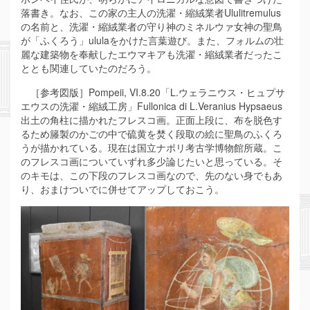
落書き。なお、この家の主人の洗濯・縮絨業者Ululitremulus
の名前と、洗濯・縮絨業者の守り神のミネルウァ女神の聖鳥
が「ふくろう」ululaをかけた言葉遊び。また、フォルムの壮
麗な建築物を奉献したエウマキアも洗濯・縮絨業者だったこ
ととも関連していたのだろう。
［参考図版］Pompeii, VI.8.20「L.ウェラニウス・ヒュプサ
エウスの洗濯・縮絨工房」Fullonica di L.Veranius Hypsaeus
出土の角柱に描かれたフレスコ画。正面上段に、布を脱色す
るため籐製のかごの中で硫黄を焚く段取の絵に聖鳥のふくろ
うが描かれている。現在は国立ナポリ考古学博物館所蔵。こ
のフレスコ画についていずれ多少論じたいと思っている。そ
のキモは、この下段のフレスコ画なので、先のない身でもあ
り、おまけついでに併せてアップしておこう。