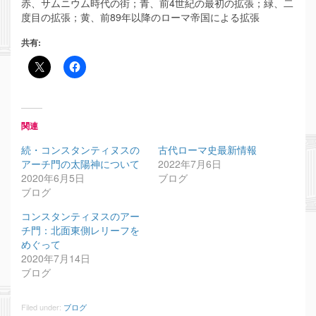
赤、サムニウム時代の街；青、前4世紀の最初の拡張；緑、二
度目の拡張；黄、前89年以降のローマ帝国による拡張
共有:
関連
続・コンスタンティヌスの
古代ローマ史最新情報
アーチ門の太陽神について
2022年7月6日
2020年6月5日
ブログ
ブログ
コンスタンティヌスのアー
チ門：北面東側レリーフを
めぐって
2020年7月14日
ブログ
Filed under:
ブログ