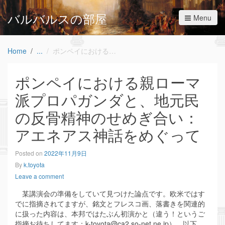
バルバルスの部屋
Menu
Home
ポンペイにおける親ローマ派プロパガンダと、地元民の反骨精神のせめぎ合い：アエネアス神話をめぐって
ポンペイにおける親ローマ
派プロパガンダと、地元民
の反骨精神のせめぎ合い：
アエネアス神話をめぐって
Posted on
2022年11月9日
By
k.toyota
Leave a comment
某講演会の準備をしていて見つけた論点です。欧米ではす
でに指摘されてますが、銘文とフレスコ画、落書きを関連的
に扱った内容は、本邦ではたぶん初演かと（違う！というご
指摘お待ちしてます：k-toyota@ca2.so-net.ne.jp）。以下、