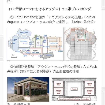
た。
（1）帝都ローマにおけるアウグストゥス家プロパガンダ
① Foro Romano北側の「アウグストゥスの広場」Foro di
Augusto（アウグストゥスの自弁で建設し、前2年に落成式）
② 顕彰記念祭壇「アウグストゥスの平和の祭壇」Ara Pacis
Augusti（前9年に元老院奉献）の正面左右の浮彫
左、色彩復元図 ；右、正面図像