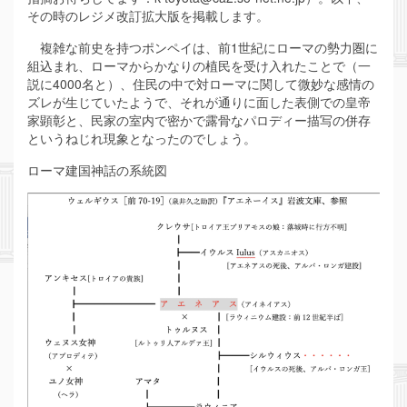
その時のレジメ改訂拡大版を掲載します。
複雑な前史を持つポンペイは、前1世紀にローマの勢力圏に
組込まれ、ローマからかなりの植民を受け入れたことで（一
説に4000名と）、住民の中で対ローマに関して微妙な感情の
ズレが生じていたようで、それが通りに面した表側での皇帝
家顕彰と、民家の室内で密かで露骨なパロディー描写の併存
というねじれ現象となったのでしょう。
ローマ建国神話の系統図