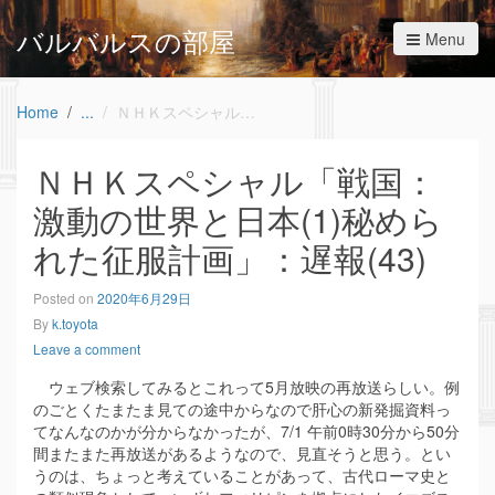
バルバルスの部屋
Menu
Home
ＮＨＫスペシャル「戦国：激動の世界と日本(1)秘められた征服計画」：遅報(43)
ＮＨＫスペシャル「戦国：
激動の世界と日本(1)秘めら
れた征服計画」：遅報(43)
Posted on
2020年6月29日
By
k.toyota
Leave a comment
ウェブ検索してみるとこれって5月放映の再放送らしい。例
のごとくたまたま見ての途中からなので肝心の新発掘資料っ
てなんなのかが分からなかったが、7/1 午前0時30分から50分
間またまた再放送があるようなので、見直そうと思う。とい
うのは、ちょっと考えていることがあって、古代ローマ史と