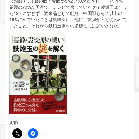
（鉛製36、銅製8個：母数が少ないのがどうも･･･）のうち、
鉛製の70%が国産で、テレビで言っていたタイ製鉛玉はたっ
た12%にすぎず、渡来品として朝鮮・中国製もそれ以上の
18%占めていたことは興味深い。他に、散弾が広く使われて
いたこと、それから鉄砲玉素材の多様性には驚かされた。
共有: