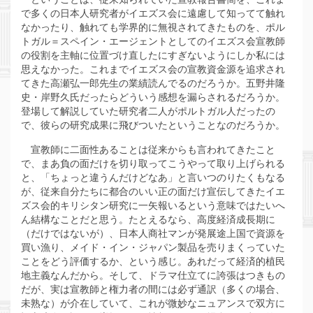
で多くの日本人研究者がイエズス会に遠慮して知ってて触れ
なかったり、触れても学界的に無視されてきたものを、ポル
トガル＝スペイン・エージェントとしてのイエズス会宣教師
の役割を主軸に位置づけ直したにすぎないようにしか私には
思えなかった。これまでイエズス会の宣教資金源を追求され
てきた高瀬弘一郎先生の業績読んでるのだろうか。五野井隆
史・岸野久氏だったらどういう感想を漏らされるだろうか。
登場して解説していた研究者二人がポルトガル人だったの
で、彼らの研究成果に飛びついたということなのだろうか。
宣教師に二面性あることは従来からも言われてきたこと
で、まあ負の面だけを切り取ってこうやって取り上げられる
と、「ちょっと違うんだけどなあ」と言いつのりたくもなる
が、従来自分たちに都合のいい正の面だけ宣伝してきたイエ
ズス会的キリシタン研究に一矢報いるという意味ではたいへ
ん結構なことだと思う。たとえるなら、高度経済成長期に
（だけではないが）、日本人商社マンが発展途上国で資源を
買い漁り、メイド・イン・ジャパン製品を売りまくっていた
ことをどう評価するか、という感じ。あれだって経済的植民
地主義なんだから。そして、ドラマ仕立てに誇張はつきもの
だが、実は宣教師と権力者の間には必ず通訳（多くの場合、
未熟な）が介在していて、これが微妙なニュアンスで双方に