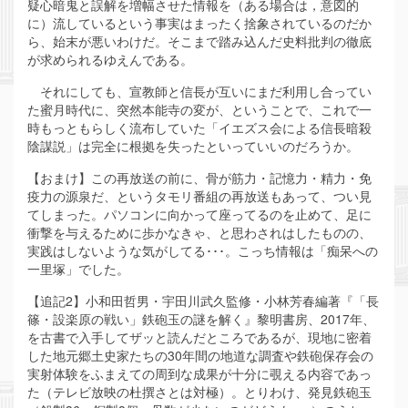
疑心暗鬼と誤解を増幅させた情報を（ある場合は，意図的
に）流しているという事実はまったく捨象されているのだか
ら、始末が悪いわけだ。そこまで踏み込んだ史料批判の徹底
が求められるゆえんである。
それにしても、宣教師と信長が互いにまだ利用し合ってい
た蜜月時代に、突然本能寺の変が、ということで、これで一
時もっともらしく流布していた「イエズス会による信長暗殺
陰謀説」は完全に根拠を失ったといっていいのだろうか。
【おまけ】この再放送の前に、骨が筋力・記憶力・精力・免
疫力の源泉だ、というタモリ番組の再放送もあって、つい見
てしまった。パソコンに向かって座ってるのを止めて、足に
衝撃を与えるために歩かなきゃ、と思わされはしたものの、
実践はしないような気がしてる･･･。こっち情報は「痴呆への
一里塚」でした。
【追記2】小和田哲男・宇田川武久監修・小林芳春編著『「長
篠・設楽原の戦い」鉄砲玉の謎を解く』黎明書房、2017年、
を古書で入手してザッと読んだところであるが、現地に密着
した地元郷土史家たちの30年間の地道な調査や鉄砲保存会の
実射体験をふまえての周到な成果が十分に覗える内容であっ
た（テレビ放映の杜撰さとは対極）。とりわけ、発見鉄砲玉