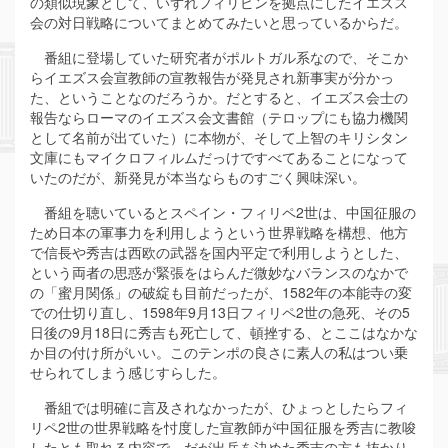
の類似現象として、いずれフィリピンを拠点にしたイエズス
会の対日戦略についてまとめてみたいと思っているからだ。
番組に登場していた研究者がポルトガル系なので、そこか
らイエズス会宣教師の宣教報告が発見され新事実が分かっ
た、ということなのだろうか。だとすると、イエズス会士の
報告ならローマのイエズス会文書館（テロップにも協力機関
として名前が出ていた）に本物が、そして上智のキリシタン
文庫にもマイクロフィルムだっけですべてあることになって
いたのだが、新発見が本当ならものすごく興味深い。
番組を聴いているとスペイン・フィリペ2世は、中国征服の
ため日本の軍事力を利用しようという世界戦略を構想、他方
で信長や秀吉は西欧の武器を国内平定で利用しようとした、
という両者の思惑が緊張をはらんだ微妙なバランスのなかで
の「蜜月関係」の破綻も目前だったが、1582年の本能寺の変
での仕切り直し、1598年9月13日フィリペ2世の急死、その5
日後の9月18日に秀吉も死亡して、頓挫する、とここはなかな
か目の付け所がいい。このテンポの良さに素人の私はつい乗
せられてしまう感じすらした。
番組では明確に言及されなかったが、ひょっとしたらフィ
リペ2世の世界戦略を忖度した宣教師が中国征服を秀吉に教唆
したとも取れる内容で、だが出兵を決めた秀吉の方も抜かり