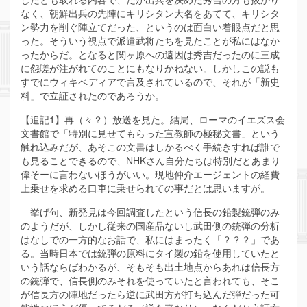
なく、朝鮮出兵の先陣にキリシタン大名をあてて、キリシタ
ン勢力を削ぐ陣立てだった、というのは面白い着眼点だと思
った。そういう視点で派遣武将たちを見たことが私にはなか
ったからだ。となると関ヶ原への遠因は秀吉だったのに三成
に怨嗟が注がれてのことにもなりかねない。しかしこの説も
すでにウィキペディアで言及されているので、それが「新史
料」で立証されたのであろうか。
【追記1】再（々？）放送を見た。結局、ローマのイエズス会
文書館で「特別に見せてもらった宣教師の極秘文書」という
触れ込みだが、あそこの文書はしかるべく手続きすれば誰で
も見ることできるので、NHKさん自分たちは特別だとあまり
偉そーに言わないほうがいい。現地仲介エージェントの経費
上乗せを求める口車に乗せられての事だとは思いますが。
挙げ句、新発見は今回調査したという信長の鉛製銃弾のみ
のようだが、しかし従来の国産品ないし武田側の銃弾の分析
はなしでの一方的なお話で、私にはまったく「？？？」であ
る。当時日本では銃弾の原料にタイ製の鉛を使用していたと
いう話ならばわかるが、そもそも出土地点からあれは信長方
の銃弾で、信長側のみそれを使っていたと言われても、そこ
が信長方の陣地だったら逆に武田方が打ち込んだ弾だった可