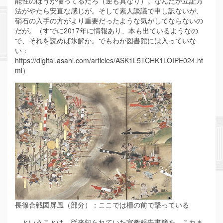
能性のほうが優ってるだろ（逆も真なり）。なんだか立証方
法がやたら安直な感じが。そして素人談議で申し訳ないが、
硝石の入手の方がより重要だったような気がしてならないの
だが。（すでに2017年に情報あり、本も出ているようなの
で、それを読めば氷解か。でもわが図書館には入っていな
い：
https://digital.asahi.com/articles/ASK1L5TCHK1LOIPE024.ht
ml）
長篠合戦図屏風（部分）：ここでは柵の前で撃っている
ということは、従来知られていた宣教報告書簡を、これま