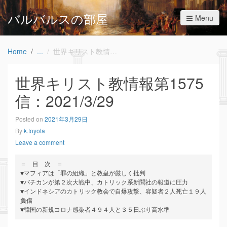
バルバルスの部屋
Menu
Home
世界キリスト教情報第1575信：2021/3/29
世界キリスト教情報第1575
信：2021/3/29
Posted on
2021年3月29日
By
k.toyota
Leave a comment
＝　目　次　＝

▼マフィアは「罪の組織」と教皇が厳しく批判

▼バチカンが第２次大戦中、カトリック系新聞社の報道に圧力

▼インドネシアのカトリック教会で自爆攻撃、容疑者２人死亡１９人
負傷

▼韓国の新規コロナ感染者４９４人と３５日ぶり高水準