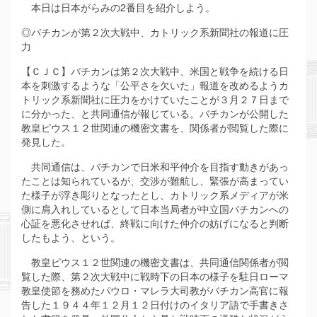
本日は日本がらみの2番目を紹介しよう。
◎バチカンが第２次大戦中、カトリック系新聞社の報道に圧
力
【ＣＪＣ】バチカンは第２次大戦中、米国と戦争を続ける日
本を刺激するような「公平さを欠いた」報道を改めるようカ
トリック系新聞社に圧力をかけていたことが３月２７日まで
に分かった、と共同通信が報じている。バチカンが公開した
教皇ピウス１２世関連の機密文書を、関係者が閲覧した際に
発見した。
共同通信は、バチカンで日米和平仲介を目指す動きがあっ
たことは知られているが、交渉が難航し、緊張が高まってい
た様子が浮き彫りとなったとし、カトリック系メディアが米
側に肩入れしているとして日本当局者が中立国バチカンへの
心証を悪化させれば、終戦に向けた仲介の妨げになると判断
したもよう、という。
教皇ピウス１２世関連の機密文書は、共同通信関係者が閲
覧した際、第２次大戦中に戦時下の日本の様子を駐日ローマ
教皇使節を務めたパウロ・マレラ大司教がバチカン高官に報
告した１９４４年１２月１２日付けのイタリア語で手書きさ