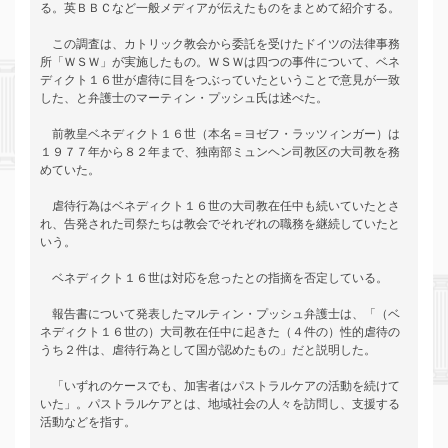
る。英ＢＢＣなど一般メディアが伝えたものをまとめて紹介する。

　この調査は、カトリック教会から委託を受けたドイツの法律事務
所「ＷＳＷ」が実施したもの。ＷＳＷは四つの事件について、ベネ
ディクト１６世が虐待に目をつぶっていたということで意見が一致
した、と弁護士のマーティン・プッシュ氏は述べた。

　前教皇ベネディクト１６世（本名＝ヨゼフ・ラッツィンガー）は
１９７７年から８２年まで、独南部ミュンヘン司教区の大司教を務
めていた。

　虐待行為はベネディクト１６世の大司教在任中も続いていたとさ
れ、告発された司祭たちは教会でそれぞれの職務を継続していたと
いう。

　ベネディクト１６世は対応を怠ったとの指摘を否定している。

　報告書について発表したマルティン・プッシュ弁護士は、「（ベ
ネディクト１６世の）大司教在任中に起きた（４件の）性的虐待の
うち２件は、虐待行為として国が認めたもの」だと説明した。

　「いずれのケースでも、加害者はパストラルケアの活動を続けて
いた」。パストラルケアとは、地域社会の人々を訪問し、支援する
活動などを指す。
