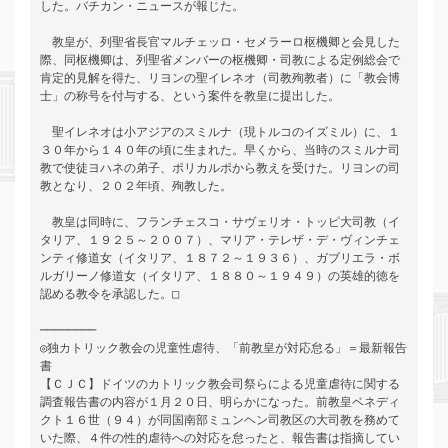
した。バチカン・ニュースが報じた。

　教皇が、列聖省長官マルチェッロ・セメラーロ枢機卿と会見した
際、同枢機卿は、列聖省メンバーの枢機卿・司教による定例総会で
肯定的見解を得た、リヨンの聖イレネオ（司教殉教者）に「教会博
士」の称号を付与する、という案件を教皇に提出した。

　聖イレネオは小アジアのスミルナ（現トルコのイズミル）に、１
３０年から１４０年の頃に生まれた。早くから、当時のスミルナ司
教で使徒ヨハネの弟子、ポリカルポから教えを受けた。リヨンの司
教となり、２０２年頃、殉教した。

　教皇は同時に、フランチェスコ・サヴェリオ・トッピ大司教（イ
タリア、１９２５～２００７）、マリア・テレザ・デ・ヴィンチェ
ンティ修道女（イタリア、１８７２～１９３６）、ガブリエラ・ボ
ルガリーノ修道女（イタリア、１８８０～１９４９）の英雄的徳を
認める教令を承認した。□

────────

◎独カトリック教会の児童性虐待、「前教皇が対応怠る」＝最新報告
書

【ＣＪＣ】ドイツのカトリック教会司祭らによる児童虐待に関する
調査報告書の内容が１月２０日、明らかになった。前教皇ベネディ
クト１６世（９４）が同国南部ミュンヘン司教区の大司教を務めて
いた際、４件の性的虐待への対応を怠ったと、報告書は指摘してい