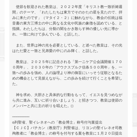
　使節を歓迎された教皇は、２０２２年度「キリスト教一致祈祷週
間」のテーマ、「わたしたちは東方でそのかたの星を見たので、拝
みに来たのです」（マタイ２・２）に触れながら、教会の伝統は福
音書の東方三博士の中に異なる文化や民族の象徴を認めている、と
指摘。わたしたちは、分裂の闇をかき散らす神の優しい光に導か
れ、一致に向けて歩んでいる、と話した。

　また、世界は神の光を必要としている、と述べた教皇は、その光
はただ愛と一致と兄弟愛の中にのみ輝く、と話した。

　教皇は、２０２５年に記念される「第一ニケア公会議開催１７０
０周年」、２０３０年の「アウクスブルク信条５００周年」を、一
致への歩みを強め、人の論理より神の御旨にいっそう従順となるた
めの機会として見据えながら、この歩みを続けて行くことを希望し
た。

　神を求め、大胆さと具体的な行動をもって、イエスを見つめなが
ら共に進み、互いに祈り合いましょう、と招きつつ、教皇は使節の
メンバーと共に主の祈りを唱えた。□

────────

◎列聖省、聖イレネオへの「教会博士」称号付与案提出

【ＣＪＣ】バチカン（教皇庁）列聖省は、リヨンの聖イレネオ司教
殉教者に「教会博士」の称号を付与する案を教皇に１月２０日提出