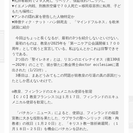
▼礼拝者殺到で２９人死亡 リベリア、強盗現れパニックに

▼イエメン内戦、刑務所空爆で７０人死亡＝移民収容所に転用、子ど
もたち犠牲に

▼アンネの隠れ家を密告した人物特定か

▼禅僧ティク・ナット・ハン師死去 、「マインドフルネス」を欧米
諸国に紹介

　今回はちょっと長くなるが、最初の3つを紹介しないといけない。

　最初のものは、教皇が2025年を「第一ニケア公会議開催１７００
周年」として祝うと宣言している。私はなんとかこれは目撃できそ
うである。

　2つ目の「聖イレネオ」とは、リヨンのエイレナイオス（後130頃
ー202年）のことで、彼が新たに教会博士doctor ecclesiaeに選
出された（1/21付）。

　3番目は、まあどうみてもこの問題が前教皇の引退の真の原因だっ
たとしか思えないわけで。

◎教皇、フィンランドのエキュメニカル使節を歓迎

【ＣＪＣ】教皇フランシスコは１月１７日、フィンランドのエキュ
メニカル使節を歓迎した。

　「バチカン・ニュース」によると、使節は、フィンランドの福音
宣教に大きな役割を果たした、ウプサラの聖ヘンリック（司教・殉
教者）の祝日（１月２０日）と、「キリスト教一致祈祷週間」（１
月１８日～２５日）を機会にバチカンを訪れた。
