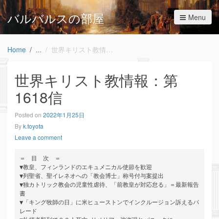
バルバルスの部屋
Menu
Home
世界キリスト教情報：第1618信
世界キリスト教情報：第
1618信
Posted on
2022年1月25日
By
k.toyota
Leave a comment
＝　目　次　＝

▼教皇、フィンランドのエキュメニカル使節を歓迎

▼列聖省、聖イレネオへの「教会博士」称号付与案提出

▼独カトリック教会の児童性虐待、「前教皇が対応怠る」＝最新報告
書

▼「キング牧師の日」に米ヒューストンでインクルージョン訴えるパ
レード
