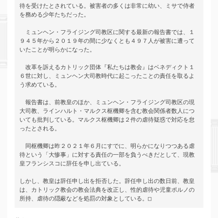
待を受けたとされている。被害者の多くは非常に幼い、ミサで侍者
を務める少年たちだった。

　ミュンヘン・フライジング司教区に関する最新の報告書では、１
９４５年から２０１９年の間に少なくとも４９７人が被害に遭って
いたことが明らかになった。

　改革を訴えるカトリック団体『私たちは教会』はベネディクト１
６世に対し、ミュンヘン大司教時代に起こったことの責任を取るよ
う求めている。

　報告書は、前教皇のほか、ミュンヘン・フライジング司教区の現
大司教、ラインハルト・マルクス枢機卿を含む教会関係者数人につ
いても批判している。マルクス枢機卿は２件の虐待疑惑で対応を怠
ったとされる。

　同枢機卿は昨２０２１年６月にすでに、明らかになりつつある虐
待という「大惨事」に対する責任の一部を負うべきだとして、現教
皇フランシスコに辞任を申し出ている。

しかし、教皇は辞任申し出を拒否した。辞任申し出の数日前、教皇
は、カトリック教会の教会法典を改正し、性的虐待や児童ポルノの
所持、虐待の隠蔽などを処罰の対象としている。□