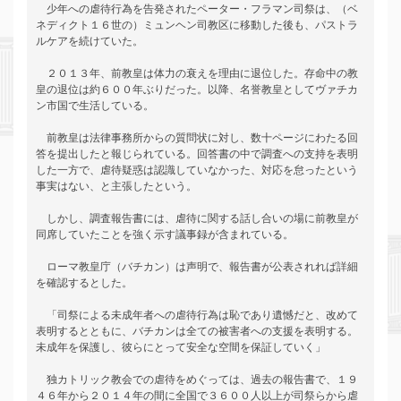
　少年への虐待行為を告発されたペーター・フラマン司祭は、（ベ
ネディクト１６世の）ミュンヘン司教区に移動した後も、パストラ
ルケアを続けていた。

　２０１３年、前教皇は体力の衰えを理由に退位した。存命中の教
皇の退位は約６００年ぶりだった。以降、名誉教皇としてヴァチカ
ン市国で生活している。

　前教皇は法律事務所からの質問状に対し、数十ページにわたる回
答を提出したと報じられている。回答書の中で調査への支持を表明
した一方で、虐待疑惑は認識していなかった、対応を怠ったという
事実はない、と主張したという。

　しかし、調査報告書には、虐待に関する話し合いの場に前教皇が
同席していたことを強く示す議事録が含まれている。

　ローマ教皇庁（バチカン）は声明で、報告書が公表されれば詳細
を確認するとした。

　「司祭による未成年者への虐待行為は恥であり遺憾だと、改めて
表明するとともに、バチカンは全ての被害者への支援を表明する。
未成年を保護し、彼らにとって安全な空間を保証していく」

　独カトリック教会での虐待をめぐっては、過去の報告書で、１９
４６年から２０１４年の間に全国で３６００人以上が司祭らから虐