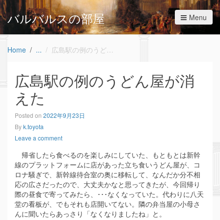
バルバルスの部屋
Menu
Home
広島駅の例のうどん屋が消えた
広島駅の例のうどん屋が消
えた
Posted on
2022年9月23日
By
k.toyota
Leave a comment
帰省したら食べるのを楽しみにしていた、もともとは新幹
線のプラットフォームに店があった立ち食いうどん屋が、コ
ロナ騒ぎで、新幹線待合室の奥に移転して、なんだか分不相
応の広さだったので、大丈夫かなと思ってきたが、今回帰り
際の昼食で寄ってみたら、･･･なくなっていた。代わりに八天
堂の看板が、でもそれも店開いてない。隣の弁当屋の小母さ
んに聞いたらあっさり「なくなりましたね」と。