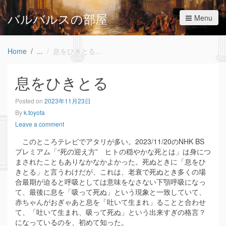
バルバルスの部屋
Menu
Home
息をひきとる
息をひきとる
Posted on
2023年11月23日
By
k.toyota
Leave a comment
このところテレビでアタリが多い。2023/11/20のNHK BS
プレミアム「“死の迎え方” ヒトの穏やかな死とは」は身につ
まされたこともありなかなかよかった。死ぬときに「息をひ
きとる」と言うわけだが、これは、老衰で死ぬとき多くの場
合最期が迫ると呼吸としては意味をなさない下顎呼吸になっ
て、最後に息を「吸って死ぬ」という現象と一致していて、
赤ちゃんがおぎゃあと息を「吐いて生まれ」ることと合わせ
て、「吐いて生まれ、吸って死ぬ」という出来すぎの格言？
になっているのを、初めて知った。