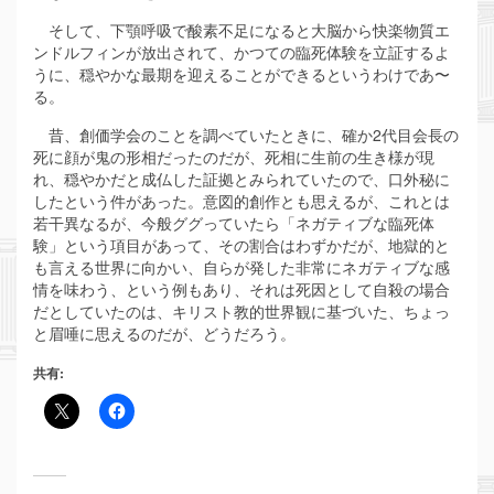
そして、下顎呼吸で酸素不足になると大脳から快楽物質エ
ンドルフィンが放出されて、かつての臨死体験を立証するよ
うに、穏やかな最期を迎えることができるというわけであ〜
る。
昔、創価学会のことを調べていたときに、確か2代目会長の
死に顔が鬼の形相だったのだが、死相に生前の生き様が現
れ、穏やかだと成仏した証拠とみられていたので、口外秘に
したという件があった。意図的創作とも思えるが、これとは
若干異なるが、今般ググっていたら「ネガティブな臨死体
験」という項目があって、その割合はわずかだが、地獄的と
も言える世界に向かい、自らが発した非常にネガティブな感
情を味わう、という例もあり、それは死因として自殺の場合
だとしていたのは、キリスト教的世界観に基づいた、ちょっ
と眉唾に思えるのだが、どうだろう。
共有: