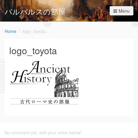
バルバルスの部屋
Menu
Home
logo_toyota
logo_toyota
No comment yet, add your voice below!