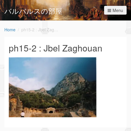
バルバルスの部屋
Menu
Home
ph15-2 : Jbel Zaghouan
ph15-2 : Jbel Zaghouan