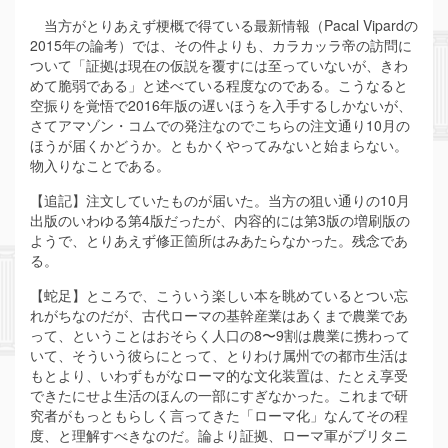
当方がとりあえず梗概で得ている最新情報（Pacal Vipardの
2015年の論考）では、その件よりも、カラカッラ帝の訪問に
ついて「証拠は現在の仮説を覆すには至っていないが、きわ
めて脆弱である」と述べている程度なのである。こうなると
空振りを覚悟で2016年版の遅いほうを入手するしかないが、
さてアマゾン・コムでの発注なのでこちらの注文通り10月の
ほうが届くかどうか。ともかくやってみないと始まらない。
物入りなことである。
【追記】注文していたものが届いた。当方の狙い通りの10月
出版のいわゆる第4版だったが、内容的には第3版の増刷版の
ようで、とりあえず修正箇所はみあたらなかった。残念であ
る。
【蛇足】ところで、こういう楽しい本を眺めているとつい忘
れがちなのだが、古代ローマの基幹産業はあくまで農業であ
って、ということはおそらく人口の8〜9割は農業に携わって
いて、そういう彼らにとって、とりわけ属州での都市生活は
もとより、いわずもがなローマ的な文化装置は、たとえ享受
できたにせよ生活のほんの一部にすぎなかった。これまで研
究者がもっともらしく言ってきた「ローマ化」なんてその程
度、と理解すべきなのだ。論より証拠、ローマ軍がブリタニ