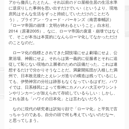
アから撤兵したとたん、それ以前のドロ屋根住居の生活水準
に逆戻りした事例を思い出すだけでいい（というより、現地
庶民はそんな生活をずっと持続していただけのことだろ
う）。ブライアン・ウォード・パーキンズ（南雲泰輔訳）
『ローマ帝国の崩壊：文明が終わるということ』白水社、
2014（原著2005）。なに、ローマ帝国の衰退・崩壊ではなく
て、そこが本当は本質的になんらローマ化してなかっただけ
のことなのだ。
ローマ化の指標とされてきた闘技場にせよ劇場にせよ、公
衆浴場、神殿にせよ、それらは第一義的に征服者とそれに追
従して恥じない現地の上層者のための設備だった。これは連
想するだけで分かりそうなことだ。満蒙開拓団が入植した満
州で、日本敗北後たとえレンガ造りの構造は残っているにし
ても、伊勢神宮の分社は跡形もなくなっているはずだ。ハワ
イでは、日系移民によって祭神にカメハメハ大王やワシント
ンやリンカーンが加えられて存続しているらしい：しかし、
これを誰も「ハワイの日本化」とは言わないだろう。
なのに現代の研究者は訳知り顔で「ローマ化」と平気で言
っちゃうのである。自分の頭で何も考えていないのだな〜、
と思ってしまう。