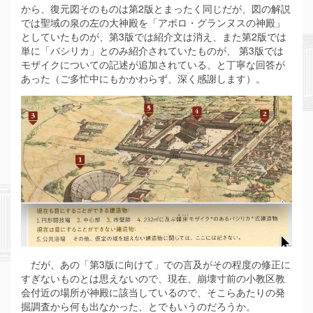
から、復元図そのものは第2版とまったく同じだが、図の解説
では聖域の泉の左の大神殿を「アポロ・グランヌスの神殿」
としていたものが、第3版では紹介文は消え、また第2版では
単に「バシリカ」とのみ紹介されていたものが、 第3版では
モザイクについての記述が追加されている、と丁寧な回答が
あった（ご多忙中にもかかわらず、深く感謝します）。
だが、あの「第3版に向けて」での言及がその程度の修正に
すぎないものとは思えないので、現在、崩壊寸前の小教区教
会付近の場所が神殿に該当しているので、そこらあたりの発
掘調査から何も出なかった、とでもいうのだろうか。