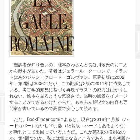
翻訳者が知り合いの、瀧本みわさんと長谷川敬氏のお二人
から献本が届いた。著者はジェラール・クーロンで、イラス
トはあのジャン＝クロード・ゴルヴァン。原著初版は2002
年，第2版は2006年だが、この翻訳は3版の2011年に依拠して
いる。考古学的知見に基づく再現イラストの威力ははかりし
れない。絵本を見るような気楽さで、当時の風景をイメージ
することができるわけだからだ。もちろん解説文の内容も専
門家が書いているので高度で安心して読める。
ただ、BookFinder.comによると、現在は2016年4月版（ハ
ードカバー）ないし10月版（紙装版：ハードもあるような）
が新刊として出回っているようだ。これが第3版の増刷なの
か、第4版なのか、私には気になるところである。まあ初版か