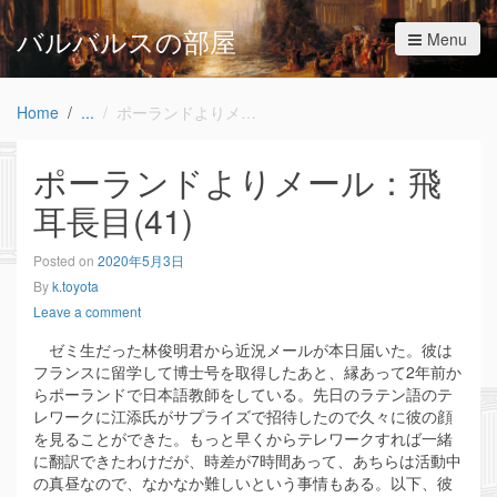
バルバルスの部屋
Menu
Home
ポーランドよりメール：飛耳長目(41)
ポーランドよりメール：飛
耳長目(41)
Posted on
2020年5月3日
By
k.toyota
Leave a comment
ゼミ生だった林俊明君から近況メールが本日届いた。彼は
フランスに留学して博士号を取得したあと、縁あって2年前か
らポーランドで日本語教師をしている。先日のラテン語のテ
レワークに江添氏がサプライズで招待したので久々に彼の顔
を見ることができた。もっと早くからテレワークすれば一緒
に翻訳できたわけだが、時差が7時間あって、あちらは活動中
の真昼なので、なかなか難しいという事情もある。以下、彼