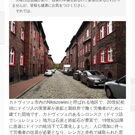
ませんが、皆様も健康にお気をつけください。 
　それでは。
カトヴィツェ市内のNikiszowiecと呼ばれる地区で、20世紀初
頭にドイツ人の実業家が炭鉱と製鉄所で働く労働者のために
建てた団地です。カトヴィツェのあるシロンスク（ドイツ語
でシュレジェン）地方は石炭と鉄鉱石が豊富で、19世紀以降
に急速にドイツの統治下で工業化しました。人口増加に伴っ
て労働者の住居が必要となり、レンガと赤色で縁取られた窓