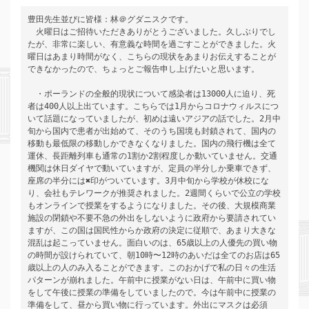
豊田先生並びに皆様：林＠グダニスクです。 
　火曜日はご招待いただきありがとうございました。久しぶりでし
たが、非常に楽しい、有意義な時間を過ごすことができました。火
曜日はあまり時間がなく、こちらの現状をあまりお伝えすることが
できなかったので、ちょっとご報告申し上げたいと思います。 
　・ポーランドの全般的現状について感染者は13000人に迫り、死
者は400人以上出ています。こちらでは1月からコロナウィルスにつ
いて話題になっていましたが、初めは遠いアジアの話でした。2月中
旬から国内で患者が出始めて、そのうち国境も封鎖されて、国内の
移動も最低限の移動しかできなくなりました。国内の飛行機は全て
運休、長距離列車も通常の1割か2割程度しか動いていません。交通
機関は休日ダイヤで動いていますが、定員の半分しか乗車できず、
座席の半分には✖︎印がついています。3月中旬から学校が休校にな
り、会社もテレワークが推奨されました。2週間くらいで公立の学校
もオンラインで授業をするようになりました。その後、大規模商業
施設の閉鎖や不要不急の外出をしないように政府から要請されてい
ますが、この国は国民性からか政府の決定に従順で、あまり大きな
混乱は起こっていません。面白いのは、65歳以上の人優先の買い物
の時間が設けられていて、朝10時〜12時のあいだは全てのお店は65
歳以上の人のみ入ることができます。このおかげで私の日々の生活
パターンが崩れました。午前中に授業がない日は、午前中に買い物
をして午後に授業の準備をしていましたので。今は午前中に授業の
準備をして、昼から買い物に行っています。外出にマスクは必須