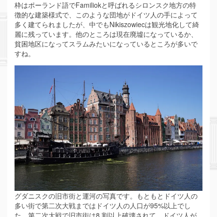
枠はポーランド語でFamiliokと呼ばれるシロンスク地方の特
徴的な建築様式で、このような団地がドイツ人の手によって
多く建てられましたが、中でもNikiszowiecは観光地化して綺
麗に残っています。他のところは現在廃墟になっているか、
貧困地区になってスラムみたいになっているところが多いで
すね。
グダニスクの旧市街と運河の写真です。もともとドイツ人の
多い街で第二次大戦まではドイツ人の人口が95%以上でし
た。第二次大戦で旧市街は8 割以上破壊されて、ドイツ人が