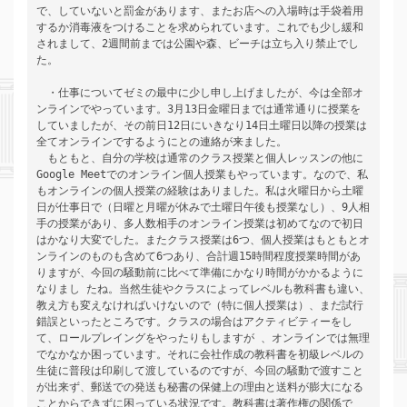
で、していないと罰金があります、またお店への入場時は手袋着用
するか消毒液をつけることを求められています。これでも少し緩和
されまして、2週間前までは公園や森、ビーチは立ち入り禁止でし
た。 
　・仕事についてゼミの最中に少し申し上げましたが、今は全部オ
ンラインでやっています。3月13日金曜日までは通常通りに授業を
していましたが、その前日12日にいきなり14日土曜日以降の授業は
全てオンラインでするようにとの連絡が来ました。 
　もともと、自分の学校は通常のクラス授業と個人レッスンの他に
Google Meetでのオンライン個人授業もやっています。なので、私
もオンラインの個人授業の経験はありました。私は火曜日から土曜
日が仕事日で（日曜と月曜が休みで土曜日午後も授業なし）、9人相
手の授業があり、多人数相手のオンライン授業は初めてなので初日
はかなり大変でした。またクラス授業は6つ、個人授業はもともとオ
ンラインのものも含めて6つあり、合計週15時間程度授業時間があ
りますが、今回の騒動前に比べて準備にかなり時間がかかるように
なりまし たね。当然生徒やクラスによってレベルも教科書も違い、
教え方も変えなければいけないので（特に個人授業は）、まだ試行
錯誤といったところです。クラスの場合はアクティビティーをし
て、ロールプレイングをやったりもしますが 、オンラインでは無理
でなかなか困っています。それに会社作成の教科書を初級レベルの
生徒に普段は印刷して渡しているのですが、今回の騒動で渡すこと
が出来ず、郵送での発送も秘書の保健上の理由と送料が膨大になる
ことからできずに困っている状況です。教科書は著作権の関係で