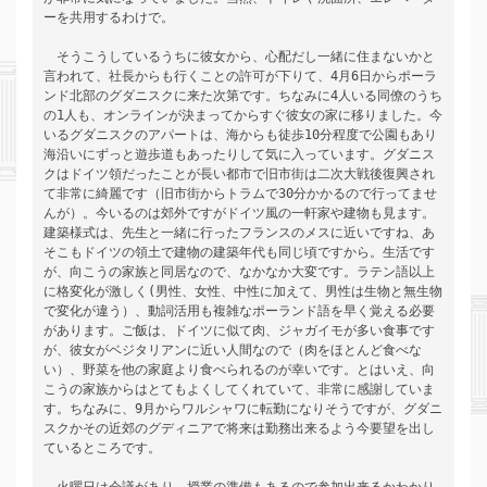
ーを共用するわけで。
　そうこうしているうちに彼女から、心配だし一緒に住まないかと
言われて、社長からも行くことの許可が下りて、4月6日からポーラ
ンド北部のグダニスクに来た次第です。ちなみに4人いる同僚のうち
の1人も、オンラインが決まってからすぐ彼女の家に移りました。今
いるグダニスクのアパートは、海からも徒歩10分程度で公園もあり
海沿いにずっと遊歩道もあったりして気に入っています。グダニス
クはドイツ領だったことが長い都市で旧市街は二次大戦後復興され
て非常に綺麗です（旧市街からトラムで30分かかるので行ってませ
んが）。今いるのは郊外ですがドイツ風の一軒家や建物も見ます。
建築様式は、先生と一緒に行ったフランスのメスに近いですね、あ
そこもドイツの領土で建物の建築年代も同じ頃ですから。生活です
が、向こうの家族と同居なので、なかなか大変です。ラテン語以上
に格変化が激しく(男性、女性、中性に加えて、男性は生物と無生物
で変化が違う）、動詞活用も複雑なポーランド語を早く覚える必要
があります。ご飯は、ドイツに似て肉、ジャガイモが多い食事です
が、彼女がベジタリアンに近い人間なので（肉をほとんど食べな
い）、野菜を他の家庭より食べられるのが幸いです。とはいえ、向
こうの家族からはとてもよくしてくれていて、非常に感謝していま
す。ちなみに、9月からワルシャワに転勤になりそうですが、グダニ
スクかその近郊のグディニアで将来は勤務出来るよう今要望を出し
ているところです。 
　火曜日は会議があり、授業の準備もあるので参加出来るかわかり