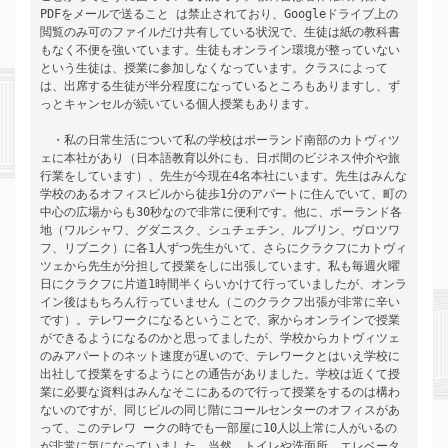
PDFをメールで送ること は禁止されており、Googleドライブ上の
閲覧のみ可のファイルだけ共有している状況で、生徒は紙の教科書
もなく不便を強いています。生徒もオンライン環境が整っていない
という生徒は、授業に参加しなくなっています。クラスによって
は、出席する生徒が半分程度になっているところもありますし、ず
っとキャンセルが続いている個人授業もあります。 
　・私の日常生活について私の学校はポーランド南部のカトヴィツ
ェに本社があり（日本語教育以外にも、日ポ間のビジネス仲介や旅
行業をしています）、先生が今現在4名本社にいます。先生はみんな
学校のあるオフィスビルから徒歩1分のアパートに住んでいて、町の
中心の広場からも30秒なので非常に便利です。他に、ポーランド各
地（ワルシャワ、グダニスク、シュチェチン、ルブリン、ヴロツワ
フ、リブニク）に各1人ずつ先生がいて、さらにクラクフにカトヴィ
ツェから先生が分担して授業をしに出張しています。私も毎週火曜
日にクラクフに片道1時間半くらいかけて行っていましたが、オンラ
イン後はもちろん行っていません（このクラクフ出張が非常に辛い
です）。テレワークになるということで、家からオンラインで授業
ができるようになるのかと思ってましたが、学校からカトヴィツェ
のみアパートのネット速度が遅いので、テレワークとはいえ学校に
出社して授業をするようにとの通告がありました。学校は近くて授
業に必要な資料はみんなそこにあるので行って授業をするのは構わ
ないのですが、同じビルの同じ階にコールセンターのオフィスがあ
って、このテレワ ークの時でも一部屋に10人以上常に人がいるの
が非常に気になっていました。当然、トイレや洗面所、エレベータ