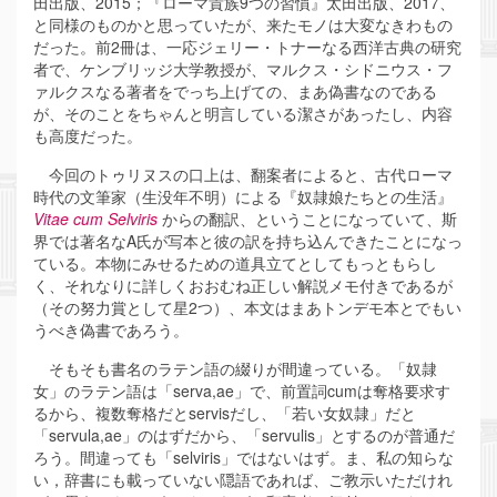
田出版、2015；『ローマ貴族9つの習慣』太田出版、2017、
と同様のものかと思っていたが、来たモノは大変なきわもの
だった。前2冊は、一応ジェリー・トナーなる西洋古典の研究
者で、ケンブリッジ大学教授が、マルクス・シドニウス・フ
ァルクスなる著者をでっち上げての、まあ偽書なのである
が、そのことをちゃんと明言している潔さがあったし、内容
も高度だった。
今回のトゥリヌスの口上は、翻案者によると、古代ローマ
時代の文筆家（生没年不明）による『奴隷娘たちとの生活』
Vitae cum Selviris
からの翻訳、ということになっていて、斯
界では著名なA氏が写本と彼の訳を持ち込んできたことになっ
ている。本物にみせるための道具立てとしてもっともらし
く、それなりに詳しくおおむね正しい解説メモ付きであるが
（その努力賞として星2つ）、本文はまあトンデモ本とでもい
うべき偽書であろう。
そもそも書名のラテン語の綴りが間違っている。「奴隷
女」のラテン語は「serva,ae」で、前置詞cumは奪格要求す
るから、複数奪格だとservisだし、「若い女奴隷」だと
「servula,ae」のはずだから、「servulis」とするのが普通だ
ろう。間違っても「selviris」ではないはず。ま、私の知らな
い，辞書にも載っていない隠語であれば、ご教示いただけれ