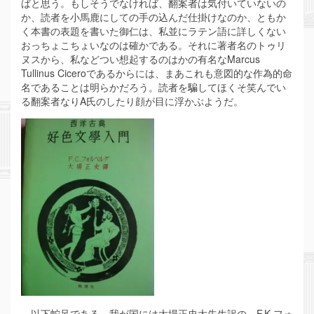
ばと思う。もしそうでなければ、翻案者は気付いていないの
か、読者を小馬鹿にしての手の込んだ仕掛けなのか、ともか
く本書の表題を書いた御仁は、私並にラテン語に詳しくない
おっちょこちょいなのは確かである。それに著者名のトゥリ
ヌスから、私などつい想起するのはかの有名なMarcus
Tullinus Ciceroであるからには、まあこれも意図的な作為的命
名であることは明らかだろう。読者を騙してほくそ笑んでい
る翻案者なりA氏のしたり顔が目に浮かぶようだ。
以下蛇足である。我が国には大場正史大先生訳の、F.K.フォ