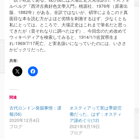
ルベルグ『西洋古典好色文學入門』桃源社、1976年（原著出
版、1882年）がある。全訳ではないが、碩学によるこのド真
面目な本を読む方がよほど劣情を刺激するはず、少なくとも
私にとっては。ところで、大場正史はこれまで筆名だと思っ
てきたが（昔それなりに調べたはず）、今回念のため改めて
ウィキペディアを検索してみると、1914/1/1佐賀県生ま
れ-1969/7/17死亡、と実名扱いになっていたのには、いささ
かビックリだった。
共有:
関連
古代ロンドン発掘事情：遅
オスティアって実は季節労
報(56)
働だった、はず：オスティ
2020年12月4日
ア謎めぐり(12)
ブログ
2021年9月19日
ブログ