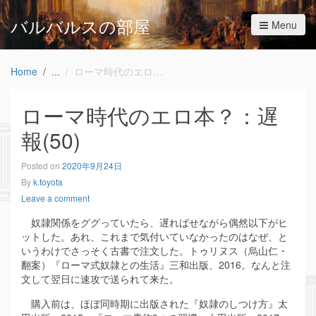
バルバルスの部屋
Menu
Home
ローマ時代のエロ本？：遅報(50)
ローマ時代のエロ本？：遅
報(50)
Posted on
2020年9月24日
By
k.toyota
Leave a comment
奴隷関係をググっていたら、遅ればせながら偶然以下がヒ
ットした。あれ、これまで気付いていなかったのはなぜ、と
いうわけでさっそく古書で注文した。トゥリヌス（烏山仁・
翻案）『ローマ式奴隷との生活』三和出版、2016。なんと注
文して翌日に速攻で送られて来た。
購入前は、ほぼ同時期に出版された『奴隷のしつけ方』太