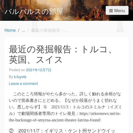
バルバルスの部屋
Menu
Home
最近の発掘報告：トルコ、英国、スイス
最近の発掘報告：トルコ、
英国、スイス
Posted on
2021年12月7日
By
k.toyota
Leave a comment
このところ情報がやたら多かった。詳しく触れる余裕がな
いので箇条書きにとどめる。【なぜか段落がうまく切れな
い。悪しからず】
①
2021/11/3
：トルコのスミルナ（イズミ
ル）で劇場関係者専用のトイレ発見：
https://arkeonews.net/in-
the-backstage-of-smyrna-ancient-theater-latrina-found/
②
2021/11/7
：
イギリス・ケント州サンドウイッ