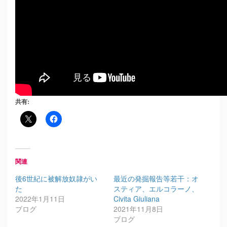
共有:
関連
後6世紀に被解放奴隷がい
最近の発掘報告等若干：オ
た
スティア、エルコラーノ、
2022年1月11日
Civita Giuliana
ブログ
2021年11月8日
ブログ