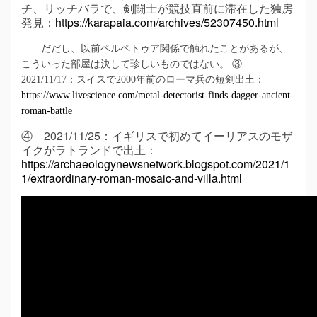
チ、リッチバラで、
剣闘士が競技直前に滞在した独房
発見：
https://karapaia.com/archives/52307450.html
だだし、以前ペルペトゥア関係で触れたことがあるが、
こういった部屋は決して珍しいものではない。
③
2021/11/17
：スイスで
2000
年前のローマ兵の短剣出土：
https://www.livescience.com/metal-detectorist-finds-dagger-ancient-
roman-battle
④
2021/11/25
：イギリスで初めてイーリアスのモザ
イクがラトランドで出土：
https://archaeologynewsnetwork.blogspot.com/2021/1
1/extraordinary-roman-mosaic-and-villa.html