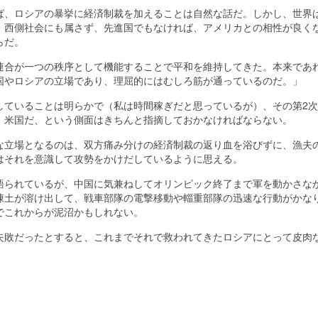
、ロシアの暴挙に経済制裁を加えることは自然な話だ。しかし、世界
。西側社会にも属さず、先進国でもなければ、アメリカとの相性が良く
らだ。
合が一つの秩序として機能することで平和を維持してきた。本来であ
国やロシアの立場であり、理屈的にはむしろ筋が通っているのだ。」
ていることは明らかで（私は時間稼ぎだと思っているが）、その第2次
、米国だ、という側面はきちんと指摘しておかなければならない。
立場となるのは、双方痛み分けの経済制裁の返り血を浴びずに、漁夫
はそれを意識して攻勢をかけだしているように思える。
られているが、中国に気兼ねしてオリンピック終了まで軍を動かさな
凍土が溶け出して、戦車部隊の電撃移動や輜重部隊の迅速な行動がかな
でこれからが泥沼かもしれない。
敗だったとすると、これまでそれで救われてきたロシアにとって皮肉