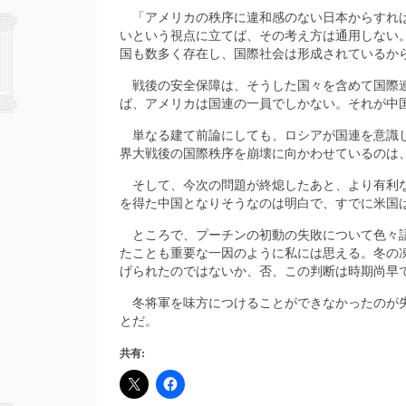
「アメリカの秩序に違和感のない日本からすれば
いという視点に立てば、その考え方は通用しない
国も数多く存在し、国際社会は形成されているか
戦後の安全保障は、そうした国々を含めて国際連
ば、アメリカは国連の一員でしかない。それが中
単なる建て前論にしても、ロシアが国連を意識し
界大戦後の国際秩序を崩壊に向かわせているのは
そして、今次の問題が終熄したあと、より有利な
を得た中国となりそうなのは明白で、すでに米国
ところで、プーチンの初動の失敗について色々語
たことも重要な一因のように私には思える。冬の
げられたのではないか、否、この判断は時期尚早
冬将軍を味方につけることができなかったのが失
とだ。
共有: