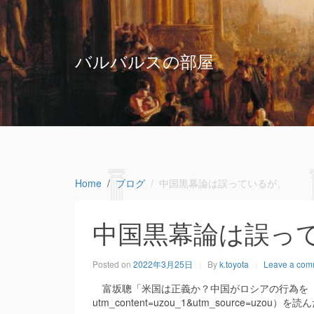
バルバルスの部屋
Home
ブログ
中国黒幕論は誤っているが、
中国黒幕論は誤っ
Posted on
2022年3月25日
By
k.toyota
Leave a com
富坂聰「米国は正義か？中国がロシアの行為を「侵略」と呼ばぬ
utm_content=uzou_1&utm_source=