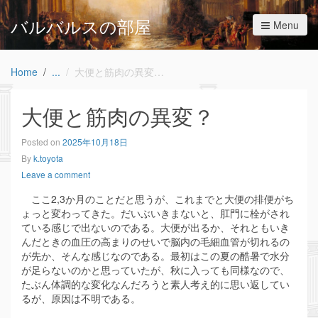
バルバルスの部屋
Menu
Home
大便と筋肉の異変？
大便と筋肉の異変？
Posted on
2025年10月18日
By
k.toyota
Leave a comment
ここ2,3か月のことだと思うが、これまでと大便の排便がち
ょっと変わってきた。だいぶいきまないと、肛門に栓がされ
ている感じで出ないのである。大便が出るか、それともいき
んだときの血圧の高まりのせいで脳内の毛細血管が切れるの
が先か、そんな感じなのである。最初はこの夏の酷暑で水分
が足らないのかと思っていたが、秋に入っても同様なので、
たぶん体調的な変化なんだろうと素人考え的に思い返してい
るが、原因は不明である。