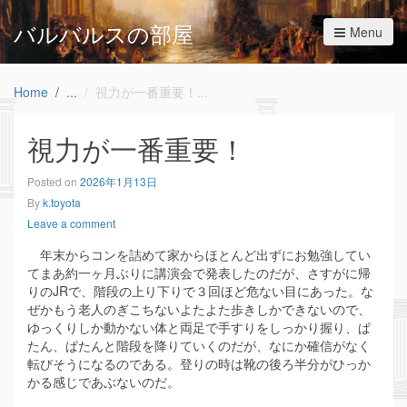
バルバルスの部屋
Menu
Home
視力が一番重要！
視力が一番重要！
Posted on
2026年1月13日
By
k.toyota
Leave a comment
年末からコンを詰めて家からほとんど出ずにお勉強してい
てまあ約一ヶ月ぶりに講演会で発表したのだが、さすがに帰
りのJRで、階段の上り下りで３回ほど危ない目にあった。な
ぜかもう老人のぎこちないよたよた歩きしかできないので、
ゆっくりしか動かない体と両足で手すりをしっかり握り、ぱ
たん、ぱたんと階段を降りていくのだが、なにか確信がなく
転びそうになるのである。登りの時は靴の後ろ半分がひっか
かる感じであぶないのだ。