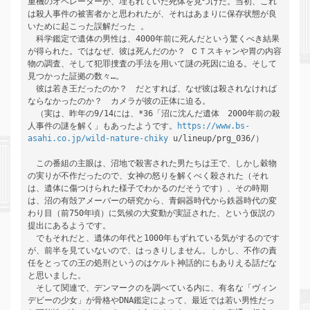
重機のオペレーターが、埋もれていた死体を見つけた。当初、これ
は殺人事件の被害者かと思われたが、それはあまりに保存状態が良
いために起こった誤解だった 。 　

　科学鑑定で遺体の男性は、4000年前に死んだという驚くべき結果
が得られた。ではなぜ、彼は死んだのか？ ＣＴスキャンや胃の内容
物の調査、そして犯罪捜査の手法を用いて謎の死因に迫る。そして
見つかった証拠の数々…。 　

　彼は若き王だったのか？　だとすれば、なぜ彼は殺されなければ
ならなかったのか？　カメラが彼の正体に迫る。 　

　（実は、昨年の9/14には、*36「沼に沈んだ遺体　2000年前の殺
人事件の謎を解く」もあったようです。
https://www.bs-
asahi.co.jp/wild-nature-chiky
 u/lineup/prg_036/） 　

　この番組の主眼は、沼地で殺害された男たちは王で、しかし穀物
の実りが不作だったので、女神の怒りを解くべく殺された（それ
は、遺体に傷つけられた様子でわかるのだそうです）、その時期
は、沼の有殻アメーバーの研究から、青銅器時代から鉄器時代の変
わり目（前750年頃）に気候の大変動が実証された、という仮説の
提出にあるようです。 　

　でもそれだと、遺体の年代と1000年もずれている気がするのです
が、前半を見ていないので、はっきりしません。しかし、不作の責
任をとっての王の処刑というのはケルト神話的にもありえる話だな
と思いました。 

　そして関連で、デンマークのを調べている内に、有名な「ヴィン
デビーの少女」が骨格やDNA鑑定によって、最近では若い男性だっ