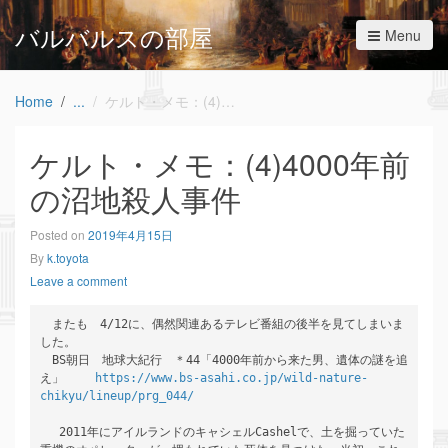
バルバルスの部屋
Menu
Home
ケルト・メモ：(4)4000年前の沼地殺人事件
ケルト・メモ：(4)4000年前
の沼地殺人事件
Posted on
2019年4月15日
By
k.toyota
Leave a comment
　またも　4/12に、偶然関連あるテレビ番組の後半を見てしまいま
した。

　BS朝日　地球大紀行　＊44「4000年前から来た男、遺体の謎を追
え」 　　
https://www.bs-asahi.co.jp/wild-nature-
chikyu/lineup/prg_044/
　 2011年にアイルランドのキャシェルCashelで、土を掘っていた