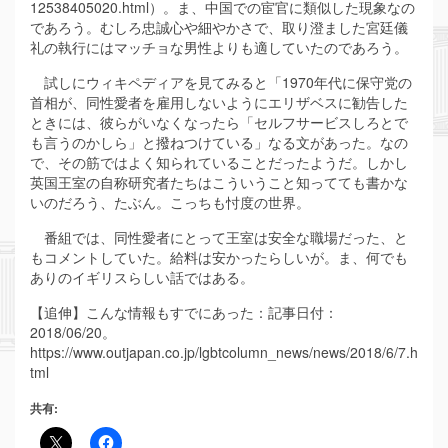
12538405020.html）。ま、中国での宦官に類似した現象なの
であろう。むしろ忠誠心や細やかさで、取り澄ました宮廷儀
礼の執行にはマッチョな男性よりも適していたのであろう。
試しにウィキペディアを見てみると「1970年代に保守党の
首相が、同性愛者を雇用しないようにエリザベスに勧告した
ときには、彼らがいなくなったら「セルフサービスしろとで
も言うのかしら」と撥ねつけている」なる文があった。なの
で、その筋ではよく知られていることだったようだ。しかし
英国王室の自称研究者たちはこういうこと知ってても書かな
いのだろう、たぶん。こっちも忖度の世界。
番組では、同性愛者にとって王室は安全な職場だった、と
もコメントしていた。給料は安かったらしいが。ま、何でも
ありのイギリスらしい話ではある。
【追伸】こんな情報もすでにあった：記事日付：
2018/06/20。
https://www.outjapan.co.jp/lgbtcolumn_news/news/2018/6/7.h
tml
共有: