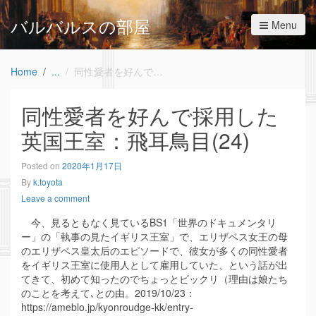
バルバルスの部屋
Menu
Home
同性愛者を好んで採用した英国王室：飛耳鳥目(24)
同性愛者を好んで採用した
英国王室：飛耳鳥目(24)
Posted on
2020年1月17日
By
k.toyota
Leave a comment
今、見るともなく見ているBS1「世界のドキュメンタリ
ー」の「執事の見たイギリス王室」で、エリザベス女王の母
のエリザベス皇太后のエピソードで、彼女が多くの同性愛者
をイギリス王室に使用人として雇用していた、という話が出
てきて、初めて知ったのでちょっとビックリ（理由は娘たち
のことを考えて､との由。2019/10/23：
https://ameblo.jp/kyonroudge-kk/entry-