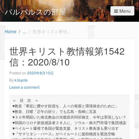
バルバルスの部屋
Menu
Home
世界キリスト教情報第1542信：2020/8/10
世界キリスト教情報第1542
信：2020/8/10
Posted on
2020年8月10日
By
k.toyota
Leave a comment
＝　目　次　＝

▼教皇「軍拡に費やす財源を、人々の発展と環境保全のために」

▼教皇、日曜「正午の祈り」でも広島・長崎に言及

▼３０年間続いた南北教会の光復節共同祈祷文、今年は実現しない？

▼韓国のコロナ新規感染者２８人に、ソウル・南大門市場で集団感染

▼ベイルート爆発で各国が緊急支援、キリスト教各派も乗り出す

▼『サマリタン・パース』がベイルートに援助物資を緊急空輸
