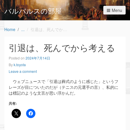
バルバルスの部屋
Menu
Home
引退は、死んでから考える
引退は、死んでから考える
Posted on
2024年7月14日
By
k.toyota
Leave a comment
ウェブニュースで「引退は葬式のように感じた」というフ
レーズが目についたのだが（テニスの元選手の言）、私的に
は標記のような文言が思い浮かんだ。
共有: