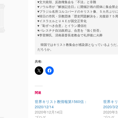
▼文大統領、反政権集会を「不法」と非難

▼ソウル市が『解放記念日』に開催計画の団体に集会禁止
▼ブラジル名所コルコバードのキリスト像、５カ月ぶりに
▼韓日の市民・宗教団体「歴史問題解決を」光復節７５周
▼イスラエルとＵＡＥが国交正常化

▼「恥ずべき合意」とイラン通信社

▼パレスチナ自治政府は、合意を「強く拒否」

▼李登輝氏、済南基督長老教会で礼拝後に火葬

　韓国ではキリスト教集会が感染源となっているようだ
だろうか。
共有:
関連
世界キリスト教情報第1560信：
世界キリ
2020/12/14
2020/3/
2020年12月14日
2020年
ブログ
ブログ