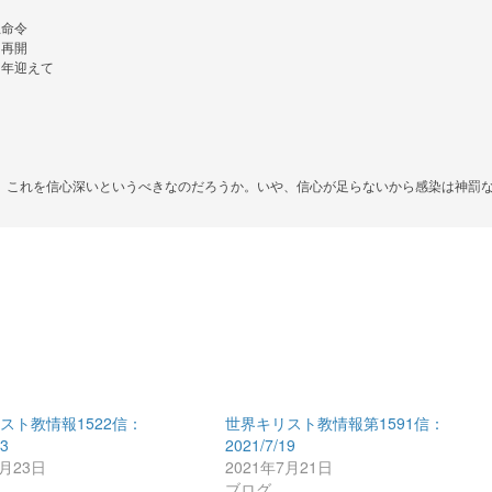
命令

再開

年迎えて

。これを信心深いというべきなのだろうか。いや、信心が足らないから感染は神罰
スト教情報1522信：
世界キリスト教情報第1591信：
23
2021/7/19
3月23日
2021年7月21日
ブログ