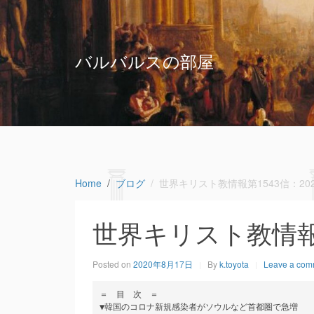
バルバルスの部屋
Home
ブログ
世界キリスト教情報第1543信：2020
世界キリスト教情報第1
Posted on
2020年8月17日
By
k.toyota
Leave a com
＝　目　次　＝

▼韓国のコロナ新規感染者がソウルなど首都圏で急増
