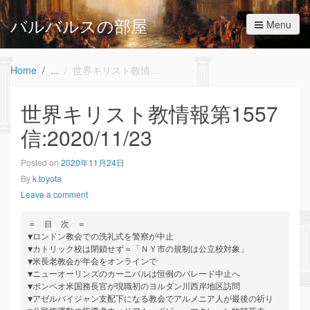
バルバルスの部屋
Menu
Home
世界キリスト教情報第1557信:2020/11/23
世界キリスト教情報第1557
信:2020/11/23
Posted on
2020年11月24日
By
k.toyota
Leave a comment
＝　目　次　＝

▼ロンドン教会での洗礼式を警察が中止

▼カトリック校は閉鎖せず＝「ＮＹ市の規制は公立校対象」

▼米長老教会が年会をオンラインで

▼ニューオーリンズのカーニバルは恒例のパレード中止へ

▼ポンペオ米国務長官が現職初のヨルダン川西岸地区訪問

▼アゼルバイジャン支配下になる教会でアルメニア人が最後の祈り
